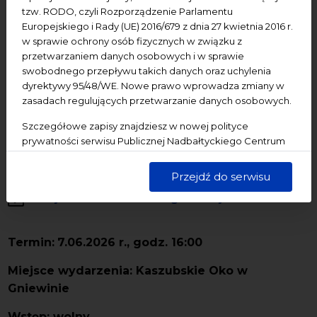
tzw. RODO, czyli Rozporządzenie Parlamentu
07.06.2026
Europejskiego i Rady (UE) 2016/679 z dnia 27 kwietnia 2016 r.
w sprawie ochrony osób fizycznych w związku z
„Kaszubski kosmos /
przetwarzaniem danych osobowych i w sprawie
swobodnego przepływu takich danych oraz uchylenia
Kaszëbsczi kosmos” | spektakl
dyrektywy 95/48/WE. Nowe prawo wprowadza zmiany w
plenerowy
zasadach regulujących przetwarzanie danych osobowych.
Szczegółowe zapisy znajdziesz w nowej polityce
Cultural heritage
Dziedzictwo kulturowe
prywatności serwisu Publicznej Nadbałtyckiego Centrum
Kultury w Gdańsku. Jednocześnie informujemy, że Państwa
Pomorze
wydarzenia bezpłatne
dane są przetwarzane w sposób bezpieczny, z należytą
Przejdź do serwisu
starannością i zgodnie z obowiązującymi przepisami.
Dodaj do kalendarza Google
Dodaj do iCal
Termin:
7.06
.2026 r., godz. 16:00
Miejsce wydarzenia: Kaszubskie Oko w
Gniewinie
Wstęp: wolny