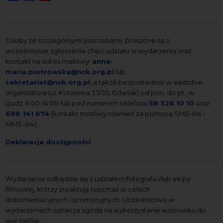
Osoby ze szczególnymi potrzebami, proszone są o
wcześniejsze zgłoszenie chęci udziału w wydarzeniu oraz
kontakt na adres mailowy:
anna-
maria.piotrowska@nck.org.pl
lub
sekretariat@nck.org.pl
, a także bezpośrednio w siedzibie
organizatora (ul. Korzenna 33/35, Gdańsk) od pon. do pt., w
godz. 9:00-14:00 lub pod numerem telefonu
58 326 10 10
oraz
696 141 674
(kontakt możliwy również za pomocą SMS-ów i
MMS-ów).
Deklaracja dostępności
Wydarzenie odbędzie się z udziałem fotografa i/lub ekipy
filmowej, którzy zrealizują reportaż w celach
dokumentacyjnych i promocyjnych. Uczestnictwo w
wydarzeniach oznacza zgodę na wykorzystanie wizerunku do
ww celów.