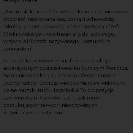
„Kaszubski kosmos / Kaszëbsczi kosmos” to niezwykła
opowieść inspirowana kaszubską duchowością,
mitologią i obrzędowością, a także postacią Józefa
Chełmowskiego – wybitnego artysty ludowego,
wizjonera i filozofa, nazywanego „kaszubskim
Leonardem”.
Spektakl łączy nowoczesną formę teatralną z
autentycznym dziedzictwem kulturowym Pomorza.
Na scenie spotykają się artyści profesjonalni oraz
twórcy ludowi, tworząc wielowymiarowe widowisko
pełne muzyki, ruchu i symboliki. To propozycja
zarówno dla miłośników teatru, jak i osób
poszukujących nowych, nieoczywistych
doświadczeń artystycznych.