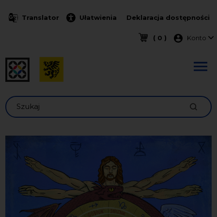
Przejdź do treści
Translator
Ułatwienia
Deklaracja dostępności
Menu k
( 0 )
Konto
Szukaj