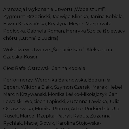
Aranżacja i wykonanie utworu „Woda szumi”:
Zygmunt Brzeziński, Jadwiga Klińska, Janina Kobiela,
Elwira Krzywańska, Krystyna Meyer, Małgorzata
Pobłocka, Gabriela Roman, Henryka Szpica (śpiewacy
chóru „Lutnia” z Luzina)
Wokaliza w utworze „Ścinanie kani”: Aleksandra
Czapska-Kosior
Głos: Rafał Ostrowski, Janina Kobiela
Performerzy: Weronika Baranowska, Bogumiła
Bęben, Wiktoria Białk, Szymon Czerski, Marek Hebel,
Marcin Krzywański, Monika Leśko-Mikołajczyk, Jan
Lewalski, Wojciech Łapiński, Zuzanna Ławicka, Julia
Ostaszewska, Monika Płomin, Artur Podsiedzik, Ula
Rusek, Marcel Rzepka, Patryk Rybus, Zuzanna
Rychlak, Maciej Słowik, Karolina Stojowska-