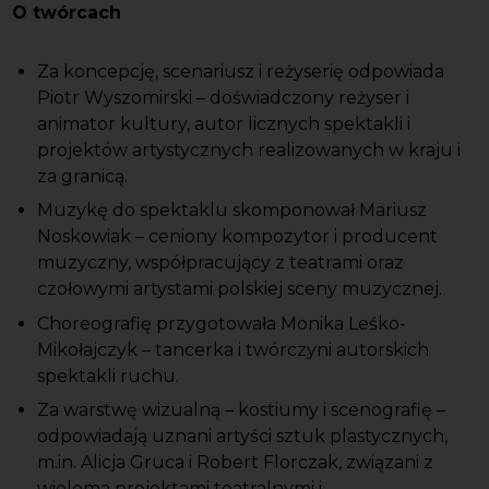
O twórcach
Za koncepcję, scenariusz i reżyserię odpowiada
Piotr Wyszomirski – doświadczony reżyser i
animator kultury, autor licznych spektakli i
projektów artystycznych realizowanych w kraju i
za granicą.
Muzykę do spektaklu skomponował Mariusz
Noskowiak – ceniony kompozytor i producent
muzyczny, współpracujący z teatrami oraz
czołowymi artystami polskiej sceny muzycznej.
Choreografię przygotowała Monika Leśko-
Mikołajczyk – tancerka i twórczyni autorskich
spektakli ruchu.
Za warstwę wizualną – kostiumy i scenografię –
odpowiadają uznani artyści sztuk plastycznych,
m.in. Alicja Gruca i Robert Florczak, związani z
wieloma projektami teatralnymi i