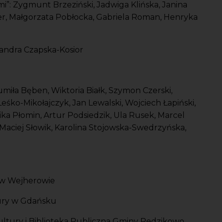
”: Zygmunt Brzeziński, Jadwiga Klińska, Janina
er, Małgorzata Pobłocka, Gabriela Roman, Henryka
sandra Czapska-Kosior
iła Bęben, Wiktoria Białk, Szymon Czerski,
śko-Mikołajczyk, Jan Lewalski, Wojciech Łapiński,
ka Płomin, Artur Podsiedzik, Ula Rusek, Marcel
Maciej Słowik, Karolina Stojowska-Swedrzyńska,
 w Wejherowie
ury w Gdańsku
tury i Biblioteka Publiczna Gminy Redzikowo,