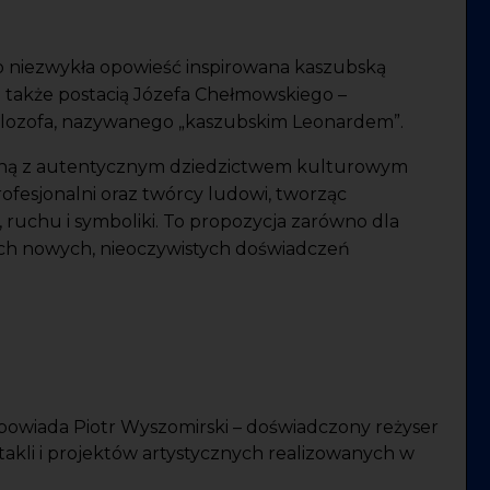
to niezwykła opowieść inspirowana kaszubską
a także postacią Józefa Chełmowskiego –
 filozofa, nazywanego „kaszubskim Leonardem”.
alną z autentycznym dziedzictwem kulturowym
rofesjonalni oraz twórcy ludowi, tworząc
ruchu i symboliki. To propozycja zarówno dla
cych nowych, nieoczywistych doświadczeń
odpowiada Piotr Wyszomirski – doświadczony reżyser
ktakli i projektów artystycznych realizowanych w