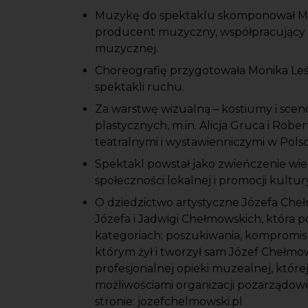
Muzykę do spektaklu skomponował Mar
producent muzyczny, współpracujący z 
muzycznej.
Choreografię przygotowała Monika Leśk
spektakli ruchu.
Za warstwę wizualną – kostiumy i sceno
plastycznych, m.in. Alicja Gruca i Robe
teatralnymi i wystawienniczymi w Polsce
Spektakl powstał jako zwieńczenie wie
społeczności lokalnej i promocji kultu
O dziedzictwo artystyczne Józefa Che
Józefa i Jadwigi Chełmowskich, która po
kategoriach: poszukiwania, kompromisu
którym żył i tworzył sam Józef Chełmo
profesjonalnej opieki muzealnej, któr
możliwościami organizacji pozarządowe
stronie: jozefchelmowski.pl