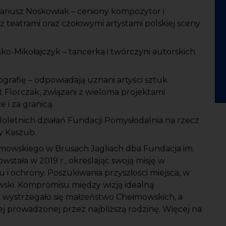
iusz Noskowiak – ceniony kompozytor i
teatrami oraz czołowymi artystami polskiej sceny
o-Mikołajczyk – tancerka i twórczyni autorskich
grafię – odpowiadają uznani artyści sztuk
rt Florczak, związani z wieloma projektami
 i za granicą.
loletnich działań Fundacji Pomysłodalnia na rzecz
ry Kaszub.
łmowskiego w Brusach Jagliach dba Fundacja im.
wstała w 2019 r., określając swoją misję w
 i ochrony. Poszukiwania przyszłości miejsca, w
wski. Kompromisu między wizją idealną
ej wystrzegało się małżeństwo Chełmowskich, a
j prowadzonej przez najbliższą rodzinę. Więcej na