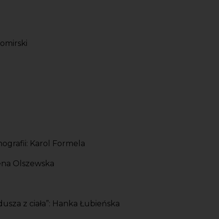
zomirski
ografii: Karol Formela
ena Olszewska
dusza z ciała”: Hanka Łubieńska