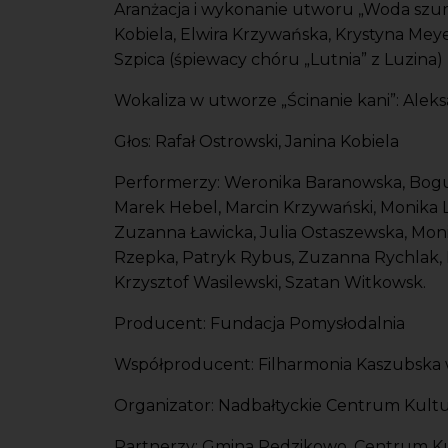
Aranżacja i wykonanie utworu „Woda szumi
Kobiela, Elwira Krzywańska, Krystyna Mey
Szpica (śpiewacy chóru „Lutnia” z Luzina)
Wokaliza w utworze „Ścinanie kani”: Alek
Głos: Rafał Ostrowski, Janina Kobiela
Performerzy: Weronika Baranowska, Bogum
Marek Hebel, Marcin Krzywański, Monika Le
Zuzanna Ławicka, Julia Ostaszewska, Moni
Rzepka, Patryk Rybus, Zuzanna Rychlak, 
Krzysztof Wasilewski, Szatan Witkowsk.
Producent: Fundacja Pomysłodalnia
Współproducent: Filharmonia Kaszubska
Organizator: Nadbałtyckie Centrum Kult
Partnerzy: Gmina Redzikowo, Centrum Kul