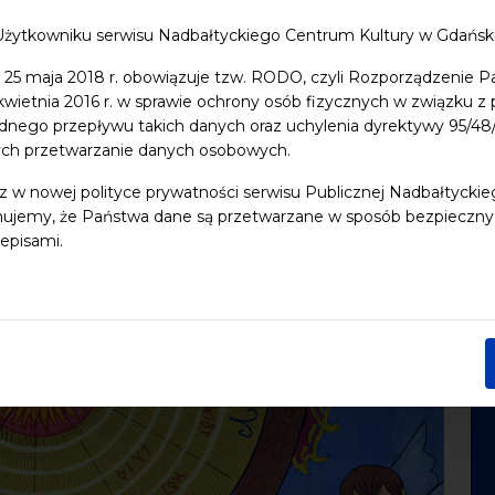
Użytkowniku serwisu Nadbałtyckiego Centrum Kultury w Gdańs
 25 maja 2018 r. obowiązuje tzw. RODO, czyli Rozporządzenie P
 kwietnia 2016 r. w sprawie ochrony osób fizycznych w związku 
dnego przepływu takich danych oraz uchylenia dyrektywy 95/
ych przetwarzanie danych osobowych.
z w nowej polityce prywatności serwisu Publicznej Nadbałtycki
ujemy, że Państwa dane są przetwarzane w sposób bezpieczny, z
episami.