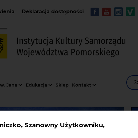
Przejdź do treści
MENU - Soc
wienia
Deklaracja dostępności
S
w. Jana
Edukacja
Sklep
Kontakt
iczko, Szanowny Użytkowniku,