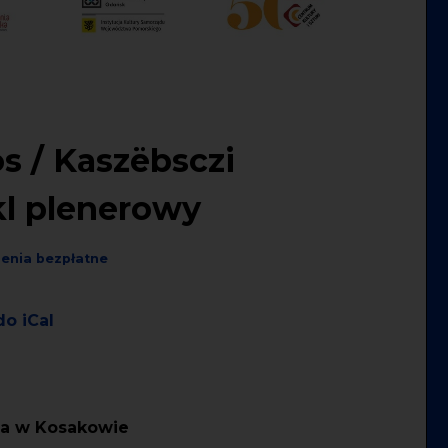
s / Kaszëbsczi
kl plenerowy
enia bezpłatne
do iCal
wa w Kosakowie