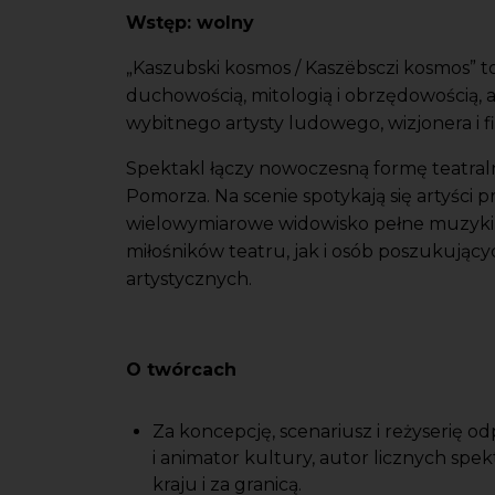
Wstęp: wolny
„Kaszubski kosmos / Kaszëbsczi kosmos” 
duchowością, mitologią i obrzędowością, 
wybitnego artysty ludowego, wizjonera i
Spektakl łączy nowoczesną formę teatr
Pomorza. Na scenie spotykają się artyści p
wielowymiarowe widowisko pełne muzyki, 
miłośników teatru, jak i osób poszukują
artystycznych.
O twórcach
Za koncepcję, scenariusz i reżyserię 
i animator kultury, autor licznych spe
kraju i za granicą.