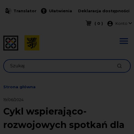
Przejdź do treści
Translator
Ułatwienia
Deklaracja dostępności
Menu k
( 0 )
Konto
Szukaj
Strona główna
19/06/2024
Cykl wspierająco-
rozwojowych spotkań dla