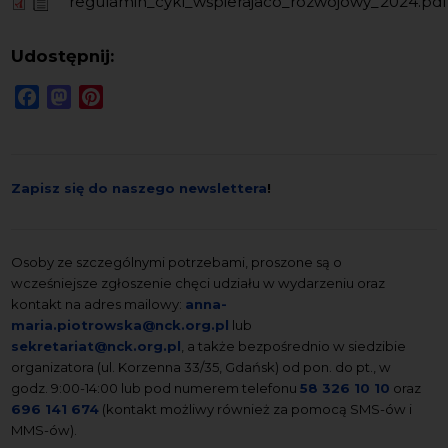
regulamin_cykl_wspierajaco_rozwojowy_2024.pdf
Udostępnij:
Facebook
Mastodon
Pinterest
Zapisz się do naszego newslettera
!
Osoby ze szczególnymi potrzebami, proszone są o
wcześniejsze zgłoszenie chęci udziału w wydarzeniu oraz
kontakt na adres mailowy:
anna-
maria.piotrowska@nck.org.pl
lub
sekretariat@nck.org.pl
, a także bezpośrednio w siedzibie
organizatora (ul. Korzenna 33/35, Gdańsk) od pon. do pt., w
godz. 9:00-14:00 lub pod numerem telefonu
58 326 10 10
oraz
696 141 674
(kontakt możliwy również za pomocą SMS-ów i
MMS-ów).