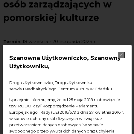
osób zarządzających w
pomorskiej kulturze
Termin
: 18 września - 20 listopada 2024 r.
Nabór
: 19 czerwca - 19 lipca 2024 r.
Wstęp
: 150 zł brutto
Szanowna Użytkowniczko, Szanowny
Miejsce wydarzenia i udogodnienia:
zostaną ustalone
Użytkowniku,
w późniejszym terminie
Zapraszamy na nadchodzący cykl wspierająco-
Droga Użytkowniczko, Drogi Użytkowniku
rozwojowych spotkań przygotowanych dla osób
serwisu Nadbałtyckiego Centrum Kultury w Gdańsku
zarządzających w pomorskiej kulturze. W czasie
Uprzejmie informujemy, że od 25 maja 2018 r. obowiązuje
każdego ze spotkań wymienimy się doświadczeniami,
tzw. RODO, czyli Rozporządzenie Parlamentu
wypracujemy najlepsze dla naszych projektów
Europejskiego i Rady (UE) 2016/679 z dnia 27 kwietnia 2016 r.
rozwiązania, a także zastanowimy się nad tym, czego tak
w sprawie ochrony osób fizycznych w związku z
naprawdę trzeba nam do osiągnięcia satysfakcji z naszej
przetwarzaniem danych osobowych i w sprawie
swobodnego przepływu takich danych oraz uchylenia
pracy.