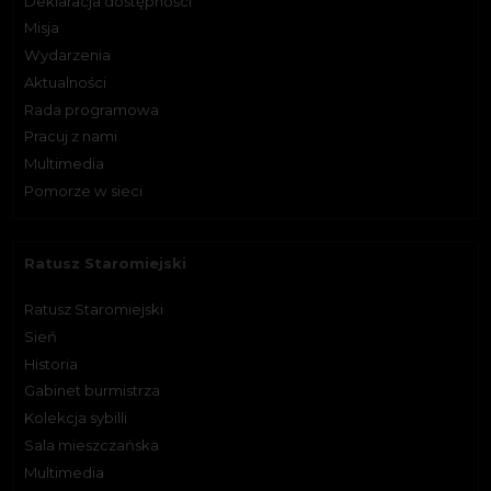
Deklaracja dostępności
Misja
Wydarzenia
Aktualności
Rada programowa
Pracuj z nami
Multimedia
Pomorze w sieci
Ratusz Staromiejski
Ratusz Staromiejski
Sień
Historia
Gabinet burmistrza
Kolekcja sybilli
Sala mieszczańska
Multimedia