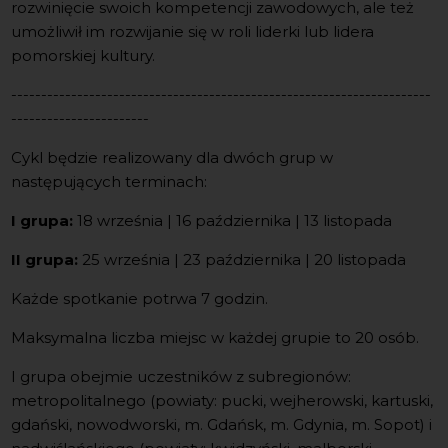
rozwinięcie swoich kompetencji zawodowych, ale też
umożliwił im rozwijanie się w roli liderki lub lidera
pomorskiej kultury.
----------------------------------------------------------------------
-----------------------
Cykl będzie realizowany dla dwóch grup w
następujących terminach:
I grupa:
18 września | 16 października | 13 listopada
II grupa:
25 września | 23 października | 20 listopada
Każde spotkanie potrwa 7 godzin.
Maksymalna liczba miejsc w każdej grupie to 20 osób.
I grupa obejmie uczestników z subregionów:
metropolitalnego (powiaty: pucki, wejherowski, kartuski,
gdański, nowodworski, m. Gdańsk, m. Gdynia, m. Sopot) i