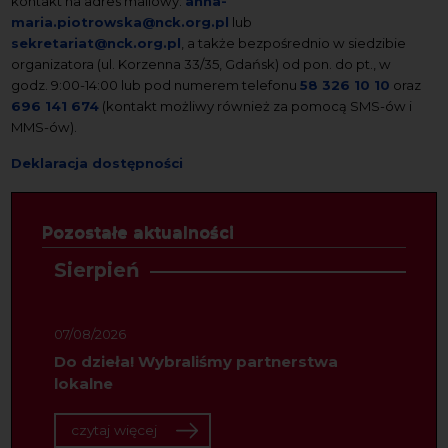
kontakt na adres mailowy:
anna-
maria.piotrowska@nck.org.pl
lub
sekretariat@nck.org.pl
, a także bezpośrednio w siedzibie
organizatora (ul. Korzenna 33/35, Gdańsk) od pon. do pt., w
godz. 9:00-14:00 lub pod numerem telefonu
58 326 10 10
oraz
696 141 674
(kontakt możliwy również za pomocą SMS-ów i
MMS-ów).
Deklaracja dostępności
Pozostałe aktualności
Sierpień
07/08/2026
Do dzieła! Wybraliśmy partnerstwa
lokalne
czytaj więcej