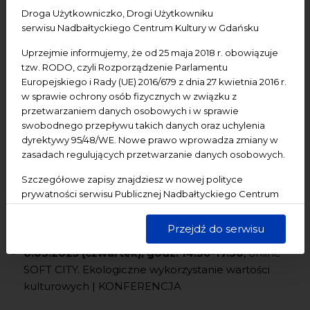
wspierająco-rozwojowy Lider_ka na dzisiejsze czasy.
Droga Użytkowniczko, Drogi Użytkowniku
Sprawdźcie.
serwisu Nadbałtyckiego Centrum Kultury w Gdańsku
Uprzejmie informujemy, że od 25 maja 2018 r. obowiązuje
1.03.2025 (sobota), godz. 18.00
, NCK - Ratusz
tzw. RODO, czyli Rozporządzenie Parlamentu
Staromiejski Koncert muzyki chóralnej | KONCERT
Europejskiego i Rady (UE) 2016/679 z dnia 27 kwietnia 2016 r.
w sprawie ochrony osób fizycznych w związku z
[wydarzenie zewnętrzne] Organizator i szczegóły: Chór
przetwarzaniem danych osobowych i w sprawie
swobodnego przepływu takich danych oraz uchylenia
Mieszczan Gdańskich
dyrektywy 95/48/WE. Nowe prawo wprowadza zmiany w
zasadach regulujących przetwarzanie danych osobowych.
6 i 20.03.2025 (czwartek), godz. 19.00
, Kino
Szczegółowe zapisy znajdziesz w nowej polityce
Światowit FF1:00 w kinie Światowid w Elblągu |
prywatności serwisu Publicznej Nadbałtyckiego Centrum
POKAZY FILMOWE
Kultury w Gdańsku. Jednocześnie informujemy, że Państwa
dane są przetwarzane w sposób bezpieczny, z należytą
Przejdź do serwisu
starannością i zgodnie z obowiązującymi przepisami.
6.03.2025 (czwartek), godz. 14.30-17.30
, online
SOFT CITY. Ekologiczne wykorzystanie wartości
kulturowych | KONFERENCJA