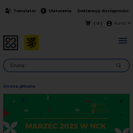
Przejdź do treści
Translator
Ułatwienia
Deklaracja dostępności
Menu k
( 0 )
Konto
Szukaj
Strona główna