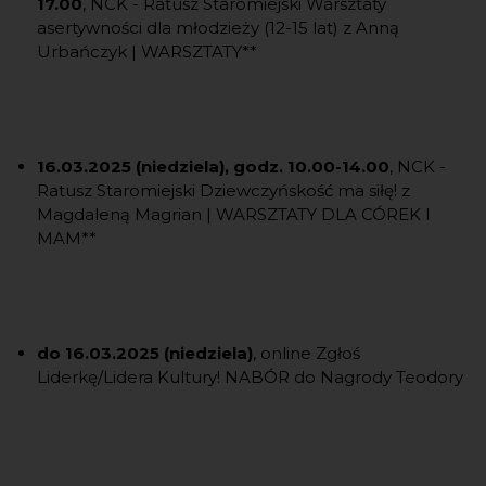
17.00
, NCK - Ratusz Staromiejski Warsztaty
asertywności dla młodzieży (12-15 lat) z Anną
Urbańczyk | WARSZTATY**
16.03.2025 (niedziela), godz. 10.00-14.00
, NCK -
Ratusz Staromiejski Dziewczyńskość ma siłę! z
Magdaleną Magrian | WARSZTATY DLA CÓREK I
MAM**
do 16.03.2025 (niedziela)
, online Zgłoś
Liderkę/Lidera Kultury! NABÓR do Nagrody Teodory