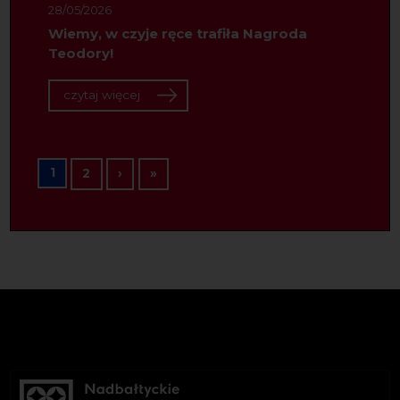
28/05/2026
Wiemy, w czyje ręce trafiła Nagroda
Teodory!
czytaj więcej
Stronicowanie
1
Następna strona
Ostatnia strona
2
›
»