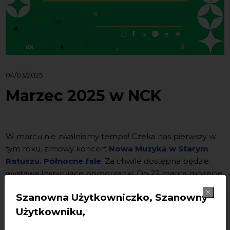
04/03/2025
Marzec 2025 w NCK
W marcu nie zwalniamy tempa! Czeka nas pierwszy w
tym roku, zimowy koncert
Nowa Muzyka w Starym
Ratuszu. Północne fale
. Za chwile dostępna będzie
wystawa Inspirujące pomorzanki. Do 23 marca możecie
oglądać
Czarodziejski Młyn Afanasjewów ożywa na
Szanowna Użytkowniczko, Szanowny
wystawie!
a 15-16 odbędą się warsztaty związane z
wystawą. Poza tym możecie zgłaszać się do nagrody
Użytkowniku,
Teodory, Bałtyckiej Perły Kultury 2026 i na cykl