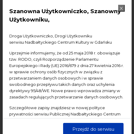
Konferencje
Literatura
Online
oprowadzanie
Szanowna Użytkowniczko, Szanowny
oświadczenie
Podcast
Pomerania
Pomorze
Użytkowniku,
Warsztaty
wydarzenia bezpłatne
wydarzenia płatne
wydarzenie dostępne
Wydarzenie zewnętrzne
Wykład
Droga Użytkowniczko, Drogi Użytkowniku
serwisu Nadbałtyckiego Centrum Kultury w Gdańsku
Spotkania
Koncerty
Wystawy
Edukacja
Badania
Uprzejmie informujemy, że od 25 maja 2018 r. obowiązuje
tzw. RODO, czyli Rozporządzenie Parlamentu
Data początkowa
Europejskiego i Rady (UE) 2016/679 z dnia 27 kwietnia 2016 r.
w sprawie ochrony osób fizycznych w związku z
Data końcowa
przetwarzaniem danych osobowych i w sprawie
swobodnego przepływu takich danych oraz uchylenia
dyrektywy 95/48/WE. Nowe prawo wprowadza zmiany w
Termin:
zasadach regulujących przetwarzanie danych osobowych.
-Wszystkie-
Dzisiaj
Jutro
Pojutrze
Szczegółowe zapisy znajdziesz w nowej polityce
Następny tydzień
Następny miesiąc
prywatności serwisu Publicznej Nadbałtyckiego Centrum
Kultury w Gdańsku. Jednocześnie informujemy, że Państwa
dane są przetwarzane w sposób bezpieczny, z należytą
Przejdź do serwisu
starannością i zgodnie z obowiązującymi przepisami.