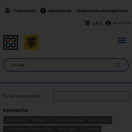
Przejdź do treści
Translator
Ułatwienia
Deklaracja dostępności
Menu k
( 0 )
Konto
Szukaj
Tytuł wydarzenia
Kategoria:
Baltic Sea
Bałtyk
Cultural heritage
Dla dzieci
Dziedzictwo kulturowe
ekologia
Festiwal