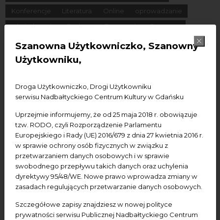
Konferencje
Literatura
Online
oprowadzanie
oświadczenie
Podcast
Pomerania
Pomorze
Warsztaty
wydarzenia bezpłatne
wydarzenia płatne
Szanowna Użytkowniczko, Szanowny
wydarzenie dostępne
Wydarzenie zewnętrzne
Wykład
Użytkowniku,
Spotkania
Koncerty
Wystawy
Edukacja
Badania
Droga Użytkowniczko, Drogi Użytkowniku
serwisu Nadbałtyckiego Centrum Kultury w Gdańsku
Data początkowa
Uprzejmie informujemy, że od 25 maja 2018 r. obowiązuje
tzw. RODO, czyli Rozporządzenie Parlamentu
Data końcowa
Europejskiego i Rady (UE) 2016/679 z dnia 27 kwietnia 2016 r.
w sprawie ochrony osób fizycznych w związku z
Termin:
przetwarzaniem danych osobowych i w sprawie
swobodnego przepływu takich danych oraz uchylenia
-Wszystkie-
Dzisiaj
Jutro
Pojutrze
dyrektywy 95/48/WE. Nowe prawo wprowadza zmiany w
Następny tydzień
Następny miesiąc
zasadach regulujących przetwarzanie danych osobowych.
Szczegółowe zapisy znajdziesz w nowej polityce
prywatności serwisu Publicznej Nadbałtyckiego Centrum