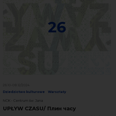
26
26.10-08.12/2024
Dziedzictwo kulturowe
Warsztaty
NCK - Centrum św. Jana
UPŁYW CZASU/ Плин часу