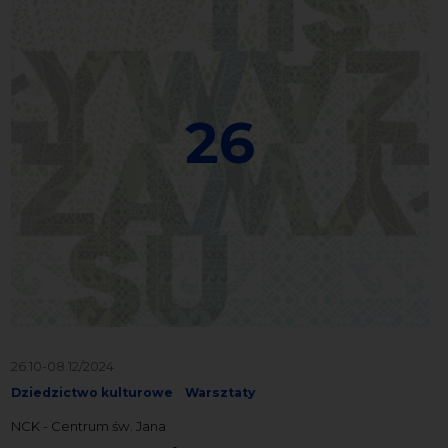
26
26.10-08.12/2024
Dziedzictwo kulturowe
Warsztaty
NCK - Centrum św. Jana