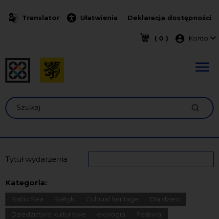
Przejdź do treści
Translator
Ułatwienia
Deklaracja dostępności
Menu k
( 0 )
Konto
Szukaj
Tytuł wydarzenia
Kategoria:
Baltic Sea
Bałtyk
Cultural heritage
Dla dzieci
Dziedzictwo kulturowe
ekologia
Festiwal