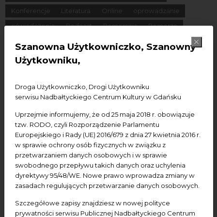
Konferencje
Literatura
Online
oprowadzanie
oświadczenie
Podcast
Pomerania
Pomorze
Warsztaty
wydarzenia bezpłatne
wydarzenia płatne
Szanowna Użytkowniczko, Szanowny
wydarzenie dostępne
Wydarzenie zewnętrzne
Wykład
Użytkowniku,
Spotkania
Koncerty
Wystawy
Edukacja
Badania
Droga Użytkowniczko, Drogi Użytkowniku
serwisu Nadbałtyckiego Centrum Kultury w Gdańsku
Data początkowa
Uprzejmie informujemy, że od 25 maja 2018 r. obowiązuje
Data końcowa
tzw. RODO, czyli Rozporządzenie Parlamentu
Europejskiego i Rady (UE) 2016/679 z dnia 27 kwietnia 2016 r.
w sprawie ochrony osób fizycznych w związku z
Termin:
przetwarzaniem danych osobowych i w sprawie
-Wszystkie-
Dzisiaj
Jutro
Pojutrze
swobodnego przepływu takich danych oraz uchylenia
dyrektywy 95/48/WE. Nowe prawo wprowadza zmiany w
Następny tydzień
Następny miesiąc
zasadach regulujących przetwarzanie danych osobowych.
Szczegółowe zapisy znajdziesz w nowej polityce
prywatności serwisu Publicznej Nadbałtyckiego Centrum