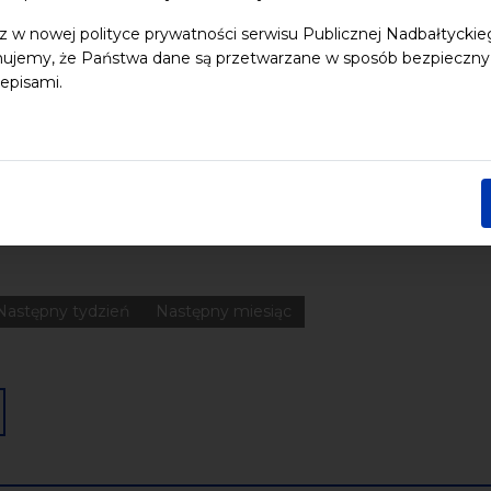
z w nowej polityce prywatności serwisu Publicznej Nadbałtycki
ujemy, że Państwa dane są przetwarzane w sposób bezpieczny, z
 dzieci
Dziedzictwo kulturowe
ekologia
Festiwal
Kon
episami.
Pomerania
Pomorze
Warsztaty
wydarzenia bezpłatne
nia
Koncerty
Wystawy
Edukacja
Badania
Data końcowa
Następny tydzień
Następny miesiąc