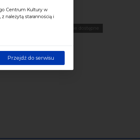
ego Centrum Kultury w
 należytą starannością i
ferencje
Literatura
Online
wydarzenia płatne
wydarzenie dostępne
Przejdź do serwisu