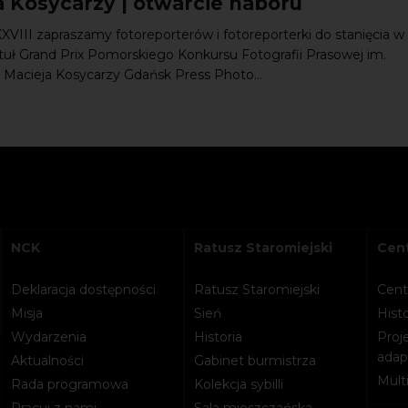
a Kosycarzy | otwarcie naboru
XXVIII zapraszamy fotoreporterów i fotoreporterki do stanięcia w
ytuł Grand Prix Pomorskiego Konkursu Fotografii Prasowej im.
 Macieja Kosycarzy Gdańsk Press Photo...
NCK
Ratusz Staromiejski
Cent
Deklaracja dostępności
Ratusz Staromiejski
Cent
Misja
Sień
Histo
Wydarzenia
Historia
Proje
adapt
Aktualności
Gabinet burmistrza
Mult
Rada programowa
Kolekcja sybilli
Pracuj z nami
Sala mieszczańska