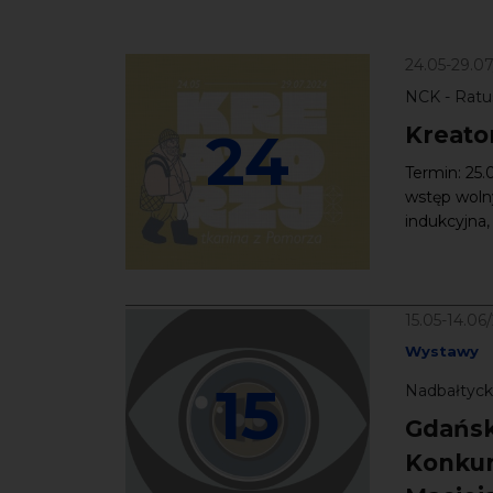
24.05-29.0
NCK - Ratu
24
Kreato
Termin: 25.
wstęp wolny
indukcyjna, 
15.05-14.06
Wystawy
15
Nadbałtyck
Gdańsk
Konkur