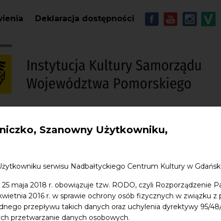
Przejdź do treści
MENU - Soc
wienia
Deklaracja dostępności
iczko, Szanowny Użytkowniku,
S
w. Jana
Edukacja
Sklep
Kontakt
Użytkowniku serwisu Nadbałtyckiego Centrum Kultury w Gdańs
 25 maja 2018 r. obowiązuje tzw. RODO, czyli Rozporządzenie P
 kwietnia 2016 r. w sprawie ochrony osób fizycznych w związku 
dnego przepływu takich danych oraz uchylenia dyrektywy 95/
ych przetwarzanie danych osobowych.