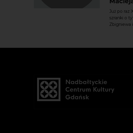
Maciej
Już po raz 
szranki o t
Zbigniewa i