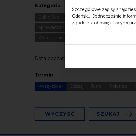
Kategoria:
Szczegółowe zapisy znajdzies
Gdańsku. Jednocześnie inform
Baltic Sea
Bałtyk
Cultural heritage
Dla
zgodnie z obowiązującymi prz
oprowadzanie
oświadczenie
Podcast
Wydarzenie zewnętrzne
Wykład
Spotka
Data początkowa
Termin:
-Wszystkie-
Dzisiaj
Jutro
Pojutrze
WYCZYŚĆ
SZUKAJ