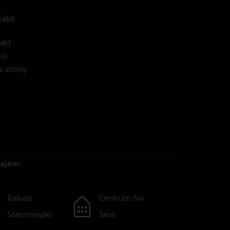
takt
akt
ół
 strony
ajem:
Ratusz
Centrum Św.
Staromiejski
Jana