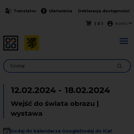
Przejdź do treści
Translator
Ułatwienia
Deklaracja dostępności
Menu k
( 0 )
Konto
Szukaj
12.02.2024
-
18.02.2024
Wejść do świata obrazu |
wystawa
Dodaj do kalendarza Google
Dodaj do iCal