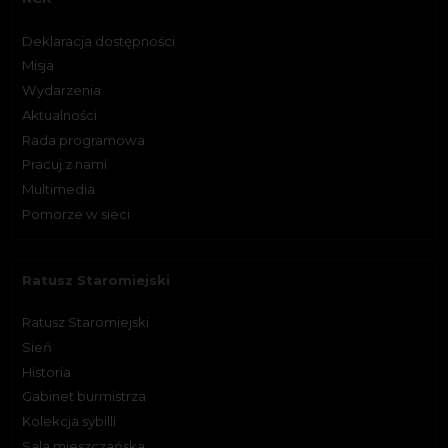
Deklaracja dostępności
Misja
Wydarzenia
Aktualności
Rada programowa
Pracuj z nami
Multimedia
Pomorze w sieci
Ratusz Staromiejski
Ratusz Staromiejski
Sień
Historia
Gabinet burmistrza
Kolekcja sybilli
Sala mieszczańska