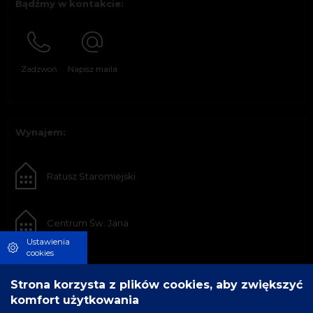
Bądźmy w kontakcie:
Zadzwoń
Napisz maila
Wynajem:
Ratusz Staromiejski
Centrum Św. Jana
Ustawienia
cookies
Strona korzysta z plików cookies, aby zwiększyć
komfort użytkowania