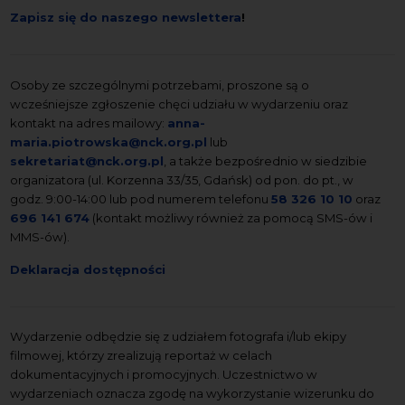
Zapisz się do naszego newslettera
!
Osoby ze szczególnymi potrzebami, proszone są o
wcześniejsze zgłoszenie chęci udziału w wydarzeniu oraz
kontakt na adres mailowy:
anna-
maria.piotrowska@nck.org.pl
lub
sekretariat@nck.org.pl
, a także bezpośrednio w siedzibie
organizatora (ul. Korzenna 33/35, Gdańsk) od pon. do pt., w
godz. 9:00-14:00 lub pod numerem telefonu
58 326 10 10
oraz
696 141 674
(kontakt możliwy również za pomocą SMS-ów i
MMS-ów).
Deklaracja dostępności
Wydarzenie odbędzie się z udziałem fotografa i/lub ekipy
filmowej, którzy zrealizują reportaż w celach
dokumentacyjnych i promocyjnych. Uczestnictwo w
wydarzeniach oznacza zgodę na wykorzystanie wizerunku do