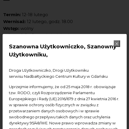
Termin:
12-18 lutego
Wernisaż:
12 lutego, godz. 18.00
Wstęp:
wolny
Udogodnienia:
pętla indukcyjna
Miejsce:
NCK - Ratusz Staromiejski, ul. Korzenna 33/35
Szanowna Użytkowniczko, Szanowny
(Sala Mieszczańska, pierwsze piętro)
Użytkowniku,
Do zdjęć pozowali uczniowie ze Specjalnego Ośrodka
Rewalidacyjno-Wychowawczego w Gdańsku. Pomysł,
Droga Użytkowniczko, Drogi Użytkowniku
realizacja i edycja zdjęć Wiola Grabowska.
serwisu Nadbałtyckiego Centrum Kultury w Gdańsku
Bohaterami wystawy Wioli Grabowskiej, mamy trójki
Uprzejmie informujemy, że od 25 maja 2018 r. obowiązuje
dzieci, w tym dwójki z niepełnosprawnością
tzw. RODO, czyli Rozporządzenie Parlamentu
intelektualną; Antoniego ze spektrum autyzmu oraz
Europejskiego i Rady (UE) 2016/679 z dnia 27 kwietnia 2016 r.
Hani z zespołem Downa jest młodzież i dorośli ze
w sprawie ochrony osób fizycznych w związku z
przetwarzaniem danych osobowych i w sprawie
Specjalnego Ośrodka Rewalidacyjno -
swobodnego przepływu takich danych oraz uchylenia
Wychowawczego w Gdańsku. Pomysł na fotografie
dyrektywy 95/48/WE. Nowe prawo wprowadza zmiany w
narodził się w pandemii, kiedy to Muzeum Narodowe w
zasadach regulujących przetwarzanie danych osobowych.