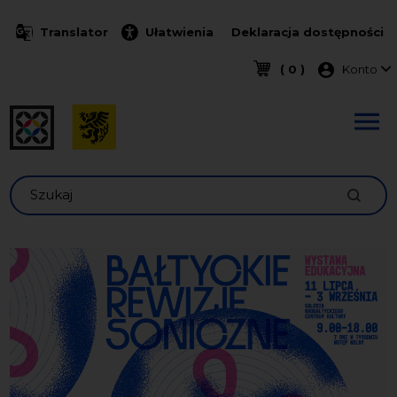
Przejdź do treści
Translator
Ułatwienia
Deklaracja dostępności
Menu k
( 0 )
Konto
Szukaj