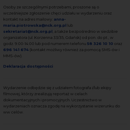
Osoby ze szczególnymi potrzebami, proszone są o
wcześniejsze zgłoszenie chęci udziału w wydarzeniu oraz
kontakt na adres mailowy:
anna-
maria.piotrowska@nck.org.pl
lub
sekretariat@nck.org.pl
, a także bezpośrednio w siedzibie
organizatora (ul. Korzenna 33/35, Gdańsk) od pon. do pt., w
godz. 9:00-14:00 lub pod numerem telefonu
58 326 10 10
oraz
696 141 674
(kontakt możliwy również za pomocą SMS-ów i
MMS-ów).
Deklaracja dostępności
Wydarzenie odbędzie się z udziałem fotografa i/lub ekipy
filmowej, którzy zrealizują reportaż w celach
dokumentacyjnych i promocyjnych. Uczestnictwo w
wydarzeniach oznacza zgodę na wykorzystanie wizerunku do
ww celów.