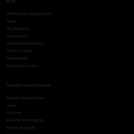
NCK
Deklaracja dostępności
Misja
Wydarzenia
Aktualności
Rada programowa
Pracuj z nami
Multimedia
Pomorze w sieci
Ratusz Staromiejski
Ratusz Staromiejski
Sień
Historia
Gabinet burmistrza
Kolekcja sybilli