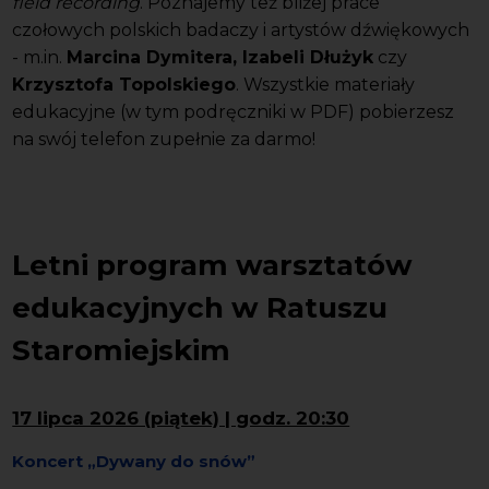
field recording
. Poznajemy też bliżej prace
czołowych polskich badaczy i artystów dźwiękowych
- m.in.
Marcina Dymitera, Izabeli Dłużyk
czy
Krzysztofa Topolskiego
. Wszystkie materiały
edukacyjne (w tym podręczniki w PDF) pobierzesz
na swój telefon zupełnie za darmo!
Letni program warsztatów
edukacyjnych w Ratuszu
Staromiejskim
17 lipca 2026 (piątek) | godz. 20:30
Koncert „Dywany do snów”