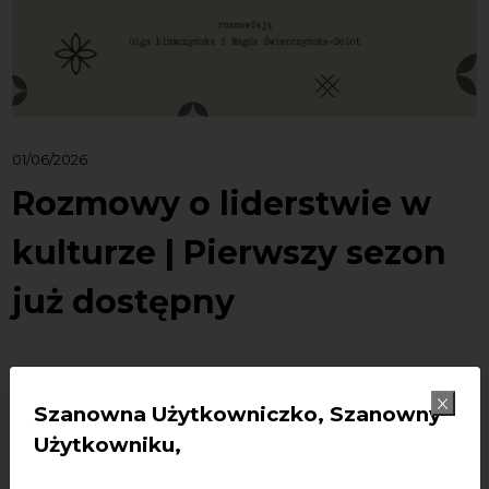
01/06/2026
Rozmowy o liderstwie w
kulturze | Pierwszy sezon
już dostępny
Pierwszy sezon rozmów o liderstwie w kulturze jest już
Szanowna Użytkowniczko, Szanowny
dostępny. Przez ostatnie tygodie zapraszaliśmy Was do
wysłuchania rozmów Magdy Świerczyńskiej-Dolot oraz
Użytkowniku,
Olgi Blumczyńskiej z
Sulisławą Borowską, Michałem