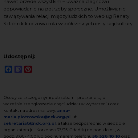
nawet przede wszystkim – uważna diagnoza i
odpowiadanie na potrzeby społeczne. Umożliwianie
zawiązywania relacji międzyludzkich to według Renaty
Sztabnik kluczowa rola współczesnych instytucji kultury
Udostępnij:
Facebook
Mastodon
Pinterest
Osoby ze szczególnymi potrzebami, proszone są o
wcześniejsze zgłoszenie chęci udziału w wydarzeniu oraz
kontakt na adres mailowy:
anna-
maria.piotrowska@nck.org.pl
lub
sekretariat@nck.org.pl
, a także bezpośrednio w siedzibie
organizatora (ul. Korzenna 33/35, Gdańsk) od pon. do pt., w
godz. 9:00-14:00 lub pod numerem telefonu
58 326 10 10
oraz