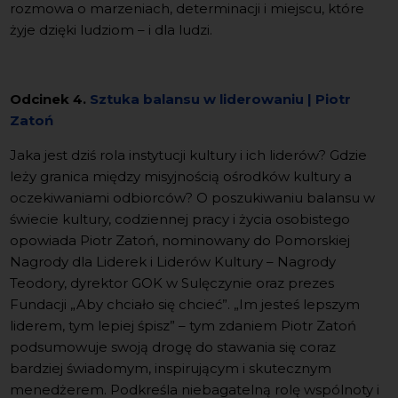
rozmowa o marzeniach, determinacji i miejscu, które
żyje dzięki ludziom – i dla ludzi.
Odcinek 4.
Sztuka balansu w liderowaniu | Piotr
Zatoń
Jaka jest dziś rola instytucji kultury i ich liderów? Gdzie
leży granica między misyjnością ośrodków kultury a
oczekiwaniami odbiorców? O poszukiwaniu balansu w
świecie kultury, codziennej pracy i życia osobistego
opowiada Piotr Zatoń, nominowany do Pomorskiej
Nagrody dla Liderek i Liderów Kultury – Nagrody
Teodory, dyrektor GOK w Sulęczynie oraz prezes
Fundacji „Aby chciało się chcieć”. „Im jesteś lepszym
liderem, tym lepiej śpisz” – tym zdaniem Piotr Zatoń
podsumowuje swoją drogę do stawania się coraz
bardziej świadomym, inspirującym i skutecznym
menedżerem. Podkreśla niebagatelną rolę wspólnoty i