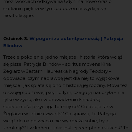
możliwościach odkrywania Gdyni na nowo oraz o
szukaniu piękna w tym, co pozornie wydaje się
nieatrakcyjne.
Odcinek 3.
W pogoni za autentycznością | Patrycja
Blindow
Trzecie pokolenie, jedno miejsce i historia, która wciąż
się pisze. Patrycja Blindow - spiritus movens Kina
Żeglarz w Jastarni i laureatka Nagrody Teodory –
opowiada, czym naprawdę jest dla niej to wyjątkowe
miejsce i jak splata się ono z historią jej rodziny. Mówi też
o swojej sportowej pasji i o tym, czego ją nauczyła – nie
tylko w życiu, ale i w prowadzeniu kina. Jaką
społeczność przyciąga to miejsce? Co dzieje się w
Żeglarzu w letnie czwartki? Co sprawia, że Patrycja
wciąż do niego wraca i nie wyobraża sobie, by je
zamknąć? I w końcu – jaka jest jej recepta na sukces? To