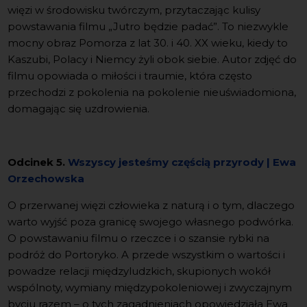
więzi w środowisku twórczym, przytaczając kulisy
powstawania filmu „Jutro będzie padać”. To niezwykle
mocny obraz Pomorza z lat 30. i 40. XX wieku, kiedy to
Kaszubi, Polacy i Niemcy żyli obok siebie. Autor zdjęć do
filmu opowiada o miłości i traumie, która często
przechodzi z pokolenia na pokolenie nieuświadomiona,
domagając się uzdrowienia.
Odcinek 5.
Wszyscy jesteśmy częścią przyrody | Ewa
Orzechowska
O przerwanej więzi człowieka z naturą i o tym, dlaczego
warto wyjść poza granicę swojego własnego podwórka.
O powstawaniu filmu o rzeczce i o szansie rybki na
podróż do Portoryko. A przede wszystkim o wartości i
powadze relacji międzyludzkich, skupionych wokół
wspólnoty, wymiany międzypokoleniowej i zwyczajnym
byciu razem – o tych zagadnieniach opowiedziała Ewa