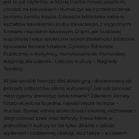
jest to już czytelnia, w której trzeba mówić szeptem,
chodzić na paluszkach i tłumaczyć się z przekroczenia
terminu zwrotu książki. Dzisiejsza biblioteka nabiera
kształtów kawiarenki i klubu literackiego, z wygodnymi
fotelami i kącikiem kawowym. O tym, jak budować
wspólnotę i więzi społeczne wokół działalności biblioteki
opowiada Renata Sztabnik, Dyrektor Biblioteki
Publicznej w Kobylnicy, nominowana do Pomorskiej
Nagrody dla Liderek i Liderów Kultury – Nagrody
Teodory.
W jaki sposób tworzyć dziś atrakcyjną i dopasowaną do
potrzeb odbiorców ofertę kulturalną? Jak odczarować
nieprzyjazny stereotyp bibliotekarki? Zdaniem Renaty
Sztabnik jest na to jedna, najważniejsza recepta –
słuchać. Bywać wśród społeczności lokalnej, rozmawiać i
diagnozować braki oraz deficyty. Praca lidera w
jednostkach kultury to nie tylko dbanie o jakość
wydarzeń i codziennej obsługi, lecz także – a czasem