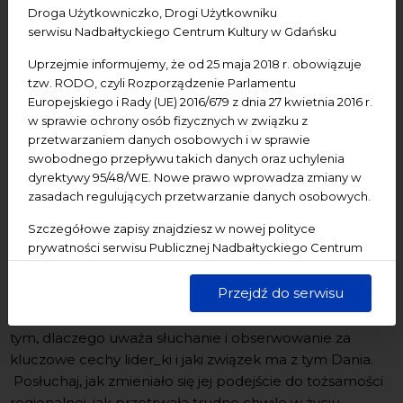
Miegoniem, Patrycją Blindow, Piotrem Zatoniem, Ewą
Droga Użytkowniczko, Drogi Użytkowniku
Orzechowską, Jarkiem Marciszewskim i Renatą
serwisu Nadbałtyckiego Centrum Kultury w Gdańsku
Sztabnik, czyli siedmiorgiem wspaniałych, których Jury
Uprzejmie informujemy, że od 25 maja 2018 r. obowiązuje
Pomorskiej Nagrody dla Liderek i Liderów Kultury -
tzw. RODO, czyli Rozporządzenie Parlamentu
Nagrody Teodory zdecydowało się nominować za
Europejskiego i Rady (UE) 2016/679 z dnia 27 kwietnia 2016 r.
osiągnięcia w roku 2024.
w sprawie ochrony osób fizycznych w związku z
przetwarzaniem danych osobowych i w sprawie
Wszystkie odcinki są dostępne na naszych kanałach
swobodnego przepływu takich danych oraz uchylenia
streamingowych:
YouTube
oraz
Soundcloud
.
dyrektywy 95/48/WE. Nowe prawo wprowadza zmiany w
zasadach regulujących przetwarzanie danych osobowych.
Szczegółowe zapisy znajdziesz w nowej polityce
Odcinek 1.
Ahoj, do działania | Sulisława Borowska
prywatności serwisu Publicznej Nadbałtyckiego Centrum
Kultury w Gdańsku. Jednocześnie informujemy, że Państwa
Czy lider_ka kultury musi lubić to, co robi? Czym jest
dane są przetwarzane w sposób bezpieczny, z należytą
Przejdź do serwisu
szczęście i gdzie go szukać? W rozmowie o stawaniu się
starannością i zgodnie z obowiązującymi przepisami.
animatorką i liderką Sulisława Borowska opowiada o
tym, dlaczego uważa słuchanie i obserwowanie za
kluczowe cechy lider_ki i jaki związek ma z tym Dania.
Posłuchaj, jak zmieniało się jej podejście do tożsamości
regionalnej, jak przetrwała trudne chwile w życiu