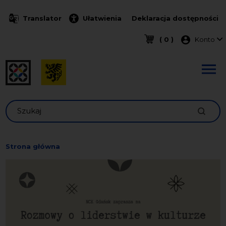
Przejdź do treści
Translator
Ułatwienia
Deklaracja dostępności
Menu k
( 0 )
Konto
Szukaj
Strona główna