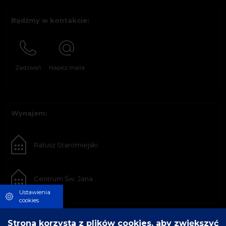
Bądźmy w kontakcie:
Zadzwoń
Napisz maila
Wynajem:
Ratusz Staromiejski
Centrum Św. Jana
Ustawienia
cookies
Strona korzysta z plików cookies, aby zwiększyć