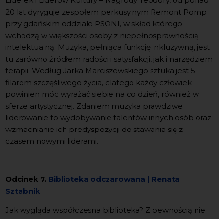
Liderek i Liderów Kultury – Nagrody Teodory, od ponad
20 lat dyryguje zespołem perkusyjnym Remont Pomp
przy gdańskim oddziale PSONI, w skład którego
wchodzą w większości osoby z niepełnosprawnością
intelektualną. Muzyka, pełniąca funkcję inkluzywną, jest
tu zarówno źródłem radości i satysfakcji, jak i narzędziem
terapii. Według Jarka Marciszewskiego sztuka jest 5.
filarem szczęśliwego życia, dlatego każdy człowiek
powinien móc wyrażać siebie na co dzień, również w
sferze artystycznej. Zdaniem muzyka prawdziwe
liderowanie to wydobywanie talentów innych osób oraz
wzmacnianie ich predyspozycji do stawania się z
czasem nowymi liderami.
Odcinek 7.
Biblioteka odczarowana | Renata
Sztabnik
Jak wygląda współczesna biblioteka? Z pewnością nie