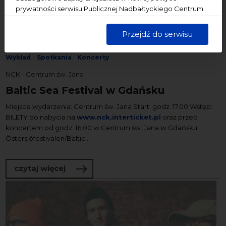
prywatności serwisu Publicznej Nadbałtyckiego Centrum
Kultury w Gdańsku. Jednocześnie informujemy, że Państwa
dane są przetwarzane w sposób bezpieczny, z należytą
Przejdź do serwisu
11/09/2021
starannością i zgodnie z obowiązującymi przepisami.
ekologia
Festiwal
Konferencje
Literatura
Online
Wykład
Spotkania
Koncerty
NCK - Centrum św. Jana
Baltic Sea Festival w Gdańsku
Miejsce wydarzenia: Centrum św. Jana Start: godz. 17.00 Wstęp:
BILETY do nabycia na
www.nck.interticket.pl
oraz przed
koncertem od godz. 16.00 w Centrum św. Jana w Gdańsku.
Östersjöfestivalen/Baltic...
o Baltic Sea Festival w Gdańsku
czytaj więcej