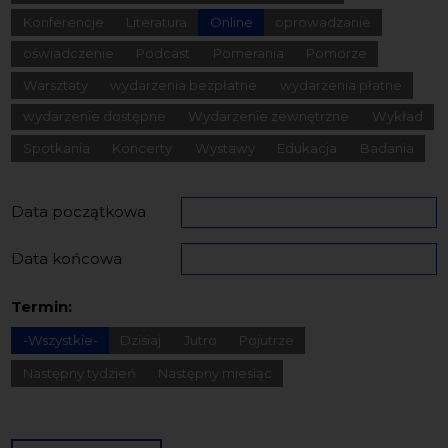
Konferencje
Literatura
Online
oprowadzanie
oświadczenie
Podcast
Pomerania
Pomorze
Warsztaty
wydarzenia bezpłatne
wydarzenia płatne
wydarzenie dostępne
Wydarzenie zewnętrzne
Wykład
Spotkania
Koncerty
Wystawy
Edukacja
Badania
Data początkowa
Data końcowa
Termin:
-Wszystkie-
Dzisiaj
Jutro
Pojutrze
Następny tydzień
Następny miesiąc