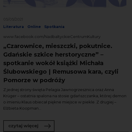
05/05/2021
Literatura
Online
Spotkania
www.facebook.com/NadbaltyckieCentrumKultury
„Czarownice, mieszczki, pokutnice.
Gdańskie szkice herstoryczne” –
spotkanie wokół książki Michała
Ślubowskiego | Remusowa kara, czyli
Pomorze w podróży
Z jednej strony święta Pelagia Jawnogrzesznica oraz Anna
Krüger – ostatnia spalona na stosie gdańszczanka, której demon
o imieniu Klaus obiecał piękne miejsce w piekle. Z drugiej –
Elżbieta Koopman...
o „Czarownice, mieszczki, pokutnice. 
czytaj więcej