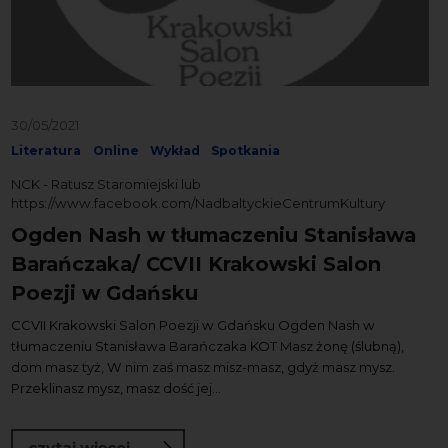
30/05/2021
Literatura
Online
Wykład
Spotkania
NCK - Ratusz Staromiejski lub
https://www.facebook.com/NadbaltyckieCentrumKultury
Ogden Nash w tłumaczeniu Stanisława
Barańczaka/ CCVII Krakowski Salon
Poezji w Gdańsku
CCVII Krakowski Salon Poezji w Gdańsku Ogden Nash w
tłumaczeniu Stanisława Barańczaka KOT Masz żonę (ślubną),
dom masz tyż, W nim zaś masz misz-masz, gdyż masz mysz.
Przeklinasz mysz, masz dość jej...
o Ogden Nash w tłumaczeniu Stanisław
czytaj więcej