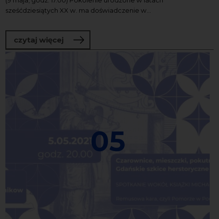
(9 maja, godz. 17.00) Pokolenie urodzone w latach
sześćdziesiątych XX w. ma doświadczenie w...
o Laboratorium Dialogu
czytaj więcej
05