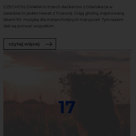
CZECHOSLOVAKIA to trzech slackerów z Gdańska (a w
zasadzie to jeden nawet z Tczewa). Grają głośną, inspirowaną
latami 90. muzykę dla melancholijnych marzycieli. Tym razem
dali się porwać wszystkim...
o Metropolia jest Okey w Radiu Gdańsk
czytaj więcej
17