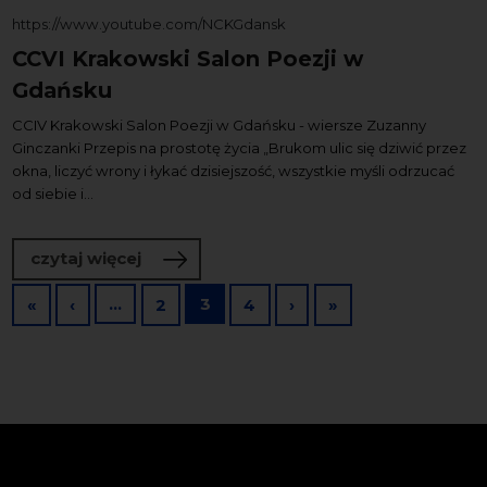
https://www.youtube.com/NCKGdansk
CCVI Krakowski Salon Poezji w
Gdańsku
CCIV Krakowski Salon Poezji w Gdańsku - wiersze Zuzanny
Ginczanki Przepis na prostotę życia „Brukom ulic się dziwić przez
okna, liczyć wrony i łykać dzisiejszość, wszystkie myśli odrzucać
od siebie i...
o CCVI Krakowski Salon Poezji w Gdań
czytaj więcej
Stronicowanie
Pierwsza strona
Poprzednia strona
…
3
Następna strona
Ostatnia strona
«
‹
2
4
›
»