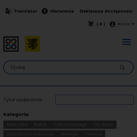
Przejdź do treści
Translator
Ułatwienia
Deklaracja dostępności
Menu k
( 0 )
Konto
Szukaj
Tytuł wydarzenia
Kategoria:
Baltic Sea
Bałtyk
Cultural heritage
Dla dzieci
Dziedzictwo kulturowe
ekologia
Festiwal