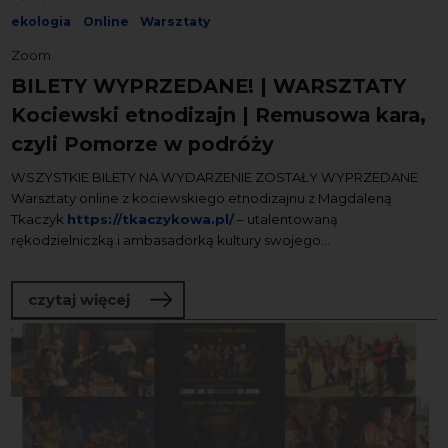
ekologia
Online
Warsztaty
Zoom
BILETY WYPRZEDANE! | WARSZTATY
Kociewski etnodizajn | Remusowa kara,
czyli Pomorze w podróży
WSZYSTKIE BILETY NA WYDARZENIE ZOSTAŁY WYPRZEDANE
Warsztaty online z kociewskiego etnodizajnu z Magdaleną
Tkaczyk
https://tkaczykowa.pl/
– utalentowaną
rękodzielniczką i ambasadorką kultury swojego...
o BILETY WYPRZEDANE! | WARSZTATY Ko
czytaj więcej