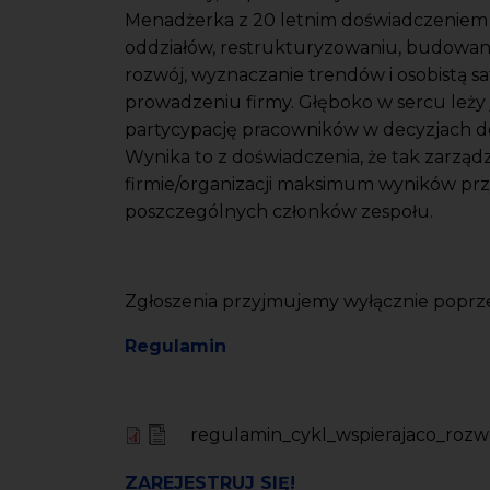
Menadżerka z 20 letnim doświadczeniem
oddziałów, restrukturyzowaniu, budowa
rozwój, wyznaczanie trendów i osobistą s
prowadzeniu firmy. Głęboko w sercu leży 
partycypację pracowników w decyzjach dot
Wynika to z doświadczenia, że tak zarząd
firmie/organizacji maksimum wyników przy
poszczególnych członków zespołu.
Zgłoszenia przyjmujemy wyłącznie popr
Regulamin
regulamin_cykl_wspierajaco_roz
ZAREJESTRUJ SIĘ!