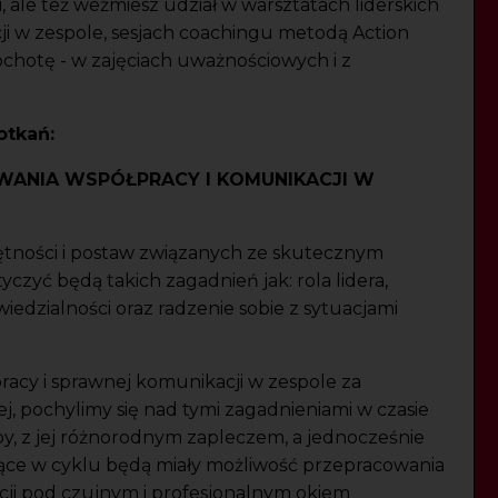
 ale też weźmiesz udział w warsztatach liderskich
ji w zespole, sesjach coachingu metodą Action
 ochotę - w zajęciach uważnościowych i z
otkań:
WANIA WSPÓŁPRACY I KOMUNIKACJI W
ętności i postaw związanych ze skutecznym
zyć będą takich zagadnień jak: rola lidera,
dzialności oraz radzenie sobie z sytuacjami
acy i sprawnej komunikacji w zespole za
, pochylimy się nad tymi zagadnieniami w czasie
y, z jej różnorodnym zapleczem, a jednocześnie
ące w cyklu będą miały możliwość przepracowania
ji pod czujnym i profesjonalnym okiem