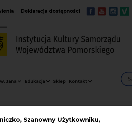
Przejdź do treści
MENU - Soc
wienia
Deklaracja dostępności
S
w. Jana
Edukacja
Sklep
Kontakt
iczko, Szanowny Użytkowniku,