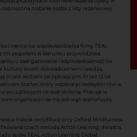
dydata/kandydatki lub/i niewniesienia opłaty w
 zaproszona zostanie osoba z listy rezerwowej.
erka i mentorka, współwłaścicielka firmy TEAL
oraz ich zespołami w kierunku przywództwa
parciu o zaangażowanie i odpowiedzialność na
je kultury swoim doświadczeniem i wiedzą,
oją przed osobami zarządzającymi. Przez 12 lat
atorem Starter, który wspierał przedsiębiorców w
 w początkowym okresie istnienia. Pracuje w
wem organizacji i nie ma jednego scenariusza,
ess w trakcie certyfikacji przy Oxford Mindfulness
tyfikowana coach metodą Action Learning, doradca
ządu spółki TEAL Action Learning Global.