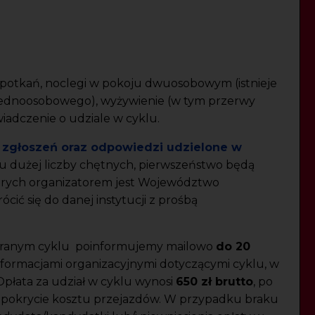
spotkań, noclegi w pokoju dwuosobowym (istnieje
jednoosobowego), wyżywienie (w tym przerwy
iadczenie o udziale w cyklu.
 zgłoszeń oraz odpowiedzi udzielone w
u dużej liczby chętnych, pierwszeństwo będą
 których organizatorem jest Województwo
ić się do danej instytucji z prośbą
ybranym cyklu poinformujemy mailowo
do 20
ormacjami organizacyjnymi dotyczącymi cyklu, w
 Opłata za udział w cyklu wynosi
650 zł brutto
, po
eż pokrycie kosztu przejazdów. W przypadku braku