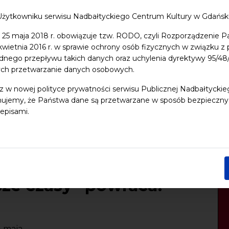
Użytkowniku serwisu Nadbałtyckiego Centrum Kultury w Gdańs
 25 maja 2018 r. obowiązuje tzw. RODO, czyli Rozporządzenie P
 kwietnia 2016 r. w sprawie ochrony osób fizycznych w związku 
dnego przepływu takich danych oraz uchylenia dyrektywy 95/
ych przetwarzanie danych osobowych.
z w nowej polityce prywatności serwisu Publicznej Nadbałtycki
ujemy, że Państwa dane są przetwarzane w sposób bezpieczny, z
episami.
rająco-rozwojowych
jsze czasy” powraca!
-8 maja