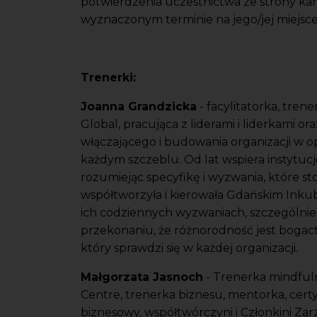
potwierdzenia uczestnictwa ze strony kan
wyznaczonym terminie na jego/jej miejsce
Trenerki:
Joanna Grandzicka
- facylitatorka, tren
Global, pracująca z liderami i liderkami 
włączającego i budowania organizacji w o
każdym szczeblu. Od lat wspiera instytuc
rozumiejąc specyfikę i wyzwania, które st
współtworzyła i kierowała Gdańskim Inkub
ich codziennych wyzwaniach, szczególnie
przekonaniu, że różnorodność jest bogact
który sprawdzi się w każdej organizacji.
Małgorzata Jasnoch
- Trenerka mindfuln
Centre, trenerka biznesu, mentorka, cer
biznesowy, współtwórczyni i Członkini Zar