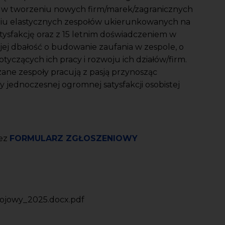
 w tworzeniu nowych firm/marek/zagranicznych
niu elastycznych zespołów ukierunkowanych na
atysfakcję oraz z 15 letnim doświadczeniem w
jej dbałość o budowanie zaufania w zespole, o
yczących ich pracy i rozwoju ich działów/firm.
zane zespoły pracują z pasją przynosząc
 jednoczesnej ogromnej satysfakcji osobistej
zez
FORMULARZ ZGŁOSZENIOWY
wojowy_2025.docx.pdf