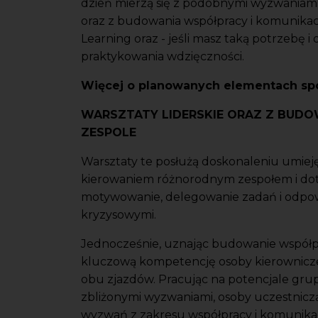
dzień mierzą się z podobnymi wyzwaniami,
oraz z budowania współpracy i komunikac
Learning oraz - jeśli masz taką potrzebę i
praktykowania wdzięczności.
Więcej o planowanych elementach sp
WARSZTATY LIDERSKIE ORAZ Z BUDO
ZESPOLE
Warsztaty te posłużą doskonaleniu umiej
kierowaniem różnorodnym zespołem i dotyc
motywowanie, delegowanie zadań i odpowie
kryzysowymi.
Jednocześnie, uznając budowanie współpr
kluczową kompetencję osoby kierowniczej
obu zjazdów. Pracując na potencjale grup
zbliżonymi wyzwaniami, osoby uczestnicz
wyzwań z zakresu współpracy i komunikac