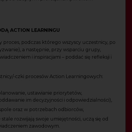
DĄ ACTION LEARNINGU
 proces, podczas którego wszyscy uczestnicy, po
wyzwanie), a następnie, przy wsparciu grupy,
iadczeniem i inspiracjami – poddać się refleksji i
estnicy/-czki procesów Action Learningowych:
lanowanie, ustawianie priorytetów,
ddawanie im decyzyjności i odpowiedzialności),
spole oraz w potrzebach odbiorców,
tale rozwijają swoje umiejętności, uczą się od
doświadczeniem zawodowym.