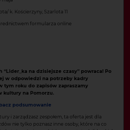
/ k. Kościerzyny, Szarlota 11
pośrednictwem formularza online
 “Lider_ka na dzisiejsze czasy” powraca! Po
ej w odpowiedzi na potrzeby kadry
 w tym roku do zapisów zapraszamy
w kultury na Pomorzu.
 zobacz podsumowanie
ury i zarządzasz zespołem, ta oferta jest dla
ów nie tylko poznasz inne osoby, które na co