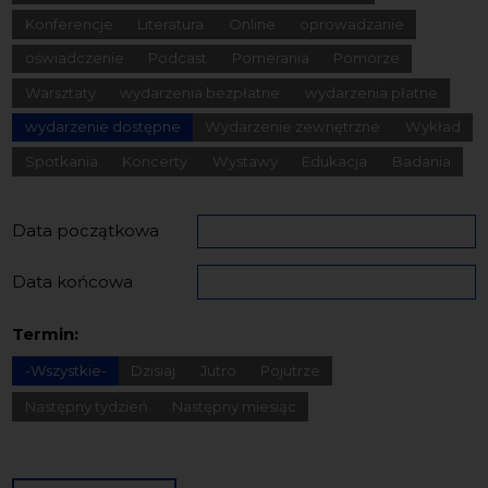
Konferencje
Literatura
Online
oprowadzanie
oświadczenie
Podcast
Pomerania
Pomorze
Warsztaty
wydarzenia bezpłatne
wydarzenia płatne
wydarzenie dostępne
Wydarzenie zewnętrzne
Wykład
Spotkania
Koncerty
Wystawy
Edukacja
Badania
Data początkowa
Data końcowa
Termin:
-Wszystkie-
Dzisiaj
Jutro
Pojutrze
Następny tydzień
Następny miesiąc