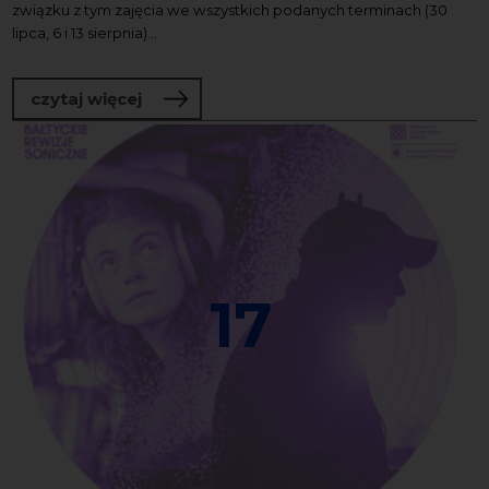
związku z tym zajęcia we wszystkich podanych terminach (30
lipca, 6 i 13 sierpnia)...
o Oddech i głos | zajęcia arteterapeuty
czytaj więcej
17