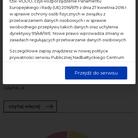
tzw. RODO, czyli Rozporządzenie Parlamentu
Europejskiego i Rady (UE) 2016/679 z dnia 27 kwietnia 2016 r.
w sprawie ochrony osób fizycznych w związku z
przetwarzaniem danych osobowych i w sprawie
22/09/2026
swobodnego przepływu takich danych oraz uchylenia
wydarzenia bezpłatne
wydarzenie dostępne
dyrektywy 95/48/WE. Nowe prawo wprowadza zmiany w
zasadach regulujących przetwarzanie danych osobowych.
NCK – Centrum św. Jana
Bałtyk Movie: „Wpatrując się w słońce”
Szczegółowe zapisy znajdziesz w nowej polityce
| pokaz filmu
prywatności serwisu Publicznej Nadbałtyckiego Centrum
Kultury w Gdańsku. Jednocześnie informujemy, że Państwa
🎬 „Wpatrując się w słońce” , reż. Mascha Schilinski , 2025, 149 min
dane są przetwarzane w sposób bezpieczny, z należytą
Przejdź do serwisu
Prelegentka: Marta Maciejewska Termin: 22 września 2026,
starannością i zgodnie z obowiązującymi przepisami.
godz. 19:00 Miejsce wydarzenia: NCK – Centrum św. Jana,
Gdańsk, ul...
o Bałtyk Movie: „Wpatrując się w słońce
czytaj więcej