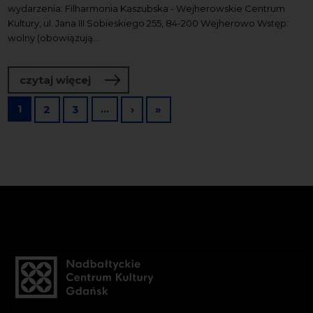
wydarzenia: Filharmonia Kaszubska - Wejherowskie Centrum
Kultury, ul. Jana III Sobieskiego 255, 84-200 Wejherowo Wstęp:
wolny (obowiązują...
o Spotkajmy się! Bardzo Młoda Kultur
czytaj więcej
Stronicowanie
1
…
Następna strona
Ostatnia strona
2
3
›
»