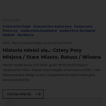
06/07/2026
Cultural heritage
Dziedzictwo kulturowe
Pomerania
Pomorze
wydarzenia bezpłatne
wydarzenie dostępne
Wykład
Spotkania
NCK - Ratusz Staromiejski, ul. Korzenna 33/35
Historia mieści się… Cztery Pory
Miejsca / Stare Miasto. Ratusz / Wiosna
Termin wydarzenia: 6.07.2026, godz. 18:00-19:00 Miejsce
wydarzenia: NCK – Ratusz Staromiejski, ul. Korzenna 33/35 , Sala
Mieszczańska Wstęp: wolny Udogodnienia: pętla indukcyjna,
tłumaczenie PJM...
o Historia mieści się… Cztery Pory Miej
czytaj więcej