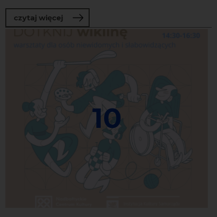
o Andrzej Czyżewski. Kiedy nauka spot
czytaj więcej
10