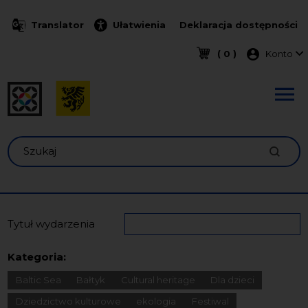
Przejdź do treści
Translator
Ułatwienia
Deklaracja dostępności
Menu k
( 0 )
Konto
Szukaj
Tytuł wydarzenia
Kategoria:
Baltic Sea
Bałtyk
Cultural heritage
Dla dzieci
Dziedzictwo kulturowe
ekologia
Festiwal