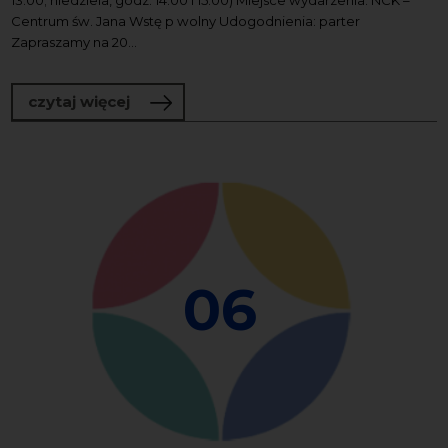
Centrum św. Jana Wstę p wolny Udogodnienia: parter
Zapraszamy na 20...
o Wakacyjne prezentacje organowe
czytaj więcej
06