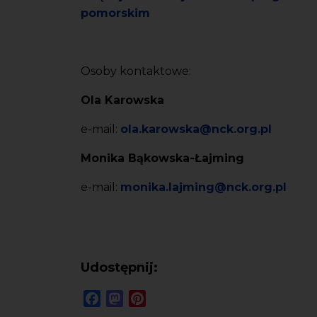
pomorskim
Osoby kontaktowe:
Ola Karowska
e-mail:
ola.karowska@nck.org.pl
Monika Bąkowska-Łajming
e-mail:
monika.lajming@nck.org.pl
Udostępnij:
Facebook
Mastodon
Pinterest