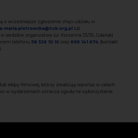
 o wcześniejsze zgłoszenie chęci udziału w
a-maria.piotrowska@nck.org.pl
lub
 w siedzibie organizatora (ul. Korzenna 33/35, Gdańsk)
merem telefonu
58 326 10 10
oraz
696 141 674
(kontakt
).
ub ekipy filmowej, którzy zrealizują reportaż w celach
wo w wydarzeniach oznacza zgodę na wykorzystanie