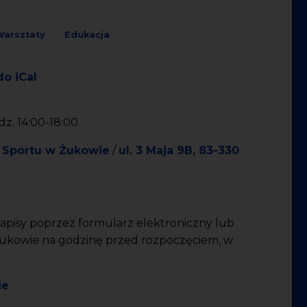
arsztaty
Edukacja
do iCal
dz. 14:00-18:00
i Sportu w Żukowie
/
ul. 3 Maja 9B, 83-330
apisy poprzez formularz elektroniczny lub
Żukowie na godzinę przed rozpoczęciem, w
ie