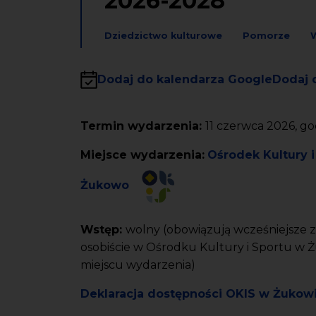
2026-2028
Dziedzictwo kulturowe
Pomorze
W
Dodaj do kalendarza Google
Dodaj 
Termin wydarzenia:
11 czerwca 2026, go
Miejsce wydarzenia:
Ośrodek Kultury 
Żukowo
Wstęp:
wolny (obowiązują wcześniejsze z
osobiście w Ośrodku Kultury i Sportu w 
miejscu wydarzenia)
Deklaracja dostępności OKIS w Żukow