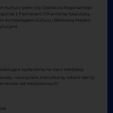
m Kultury pełni rolę Operatora Regionalnego
ólnie z Partnerami: Filharmonią Kaszubską -
Archipelagiem Kultury i Biblioteką Miejsko-
ytucjami.
 realizujące wydarzenia na rzecz młodzieży
wiaty: nauczyciele, instruktorzy, lokalni liderzy
 członkowie rad młodzieżowych
cia: