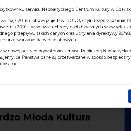
Użytkowniku serwisu Nadbałtyckiego Centrum Kultury w Gdańs
 25 maja 2018 r. obowiązuje tzw. RODO, czyli Rozporządzenie P
 kwietnia 2016 r. w sprawie ochrony osób fizycznych w związku 
dnego przepływu takich danych oraz uchylenia dyrektywy 95/
ych przetwarzanie danych osobowych.
z w nowej polityce prywatności serwisu Publicznej Nadbałtycki
ujemy, że Państwa dane są przetwarzane w sposób bezpieczny, z
episami.
rdzo Młoda Kultura