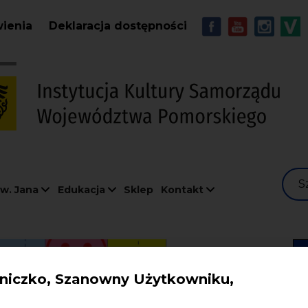
Przejdź do treści
MENU - Soc
wienia
Deklaracja dostępności
S
w. Jana
Edukacja
Sklep
Kontakt
iczko, Szanowny Użytkowniku,