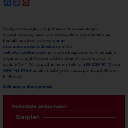
Facebook
Mastodon
Pinterest
Osoby ze szczególnymi potrzebami, proszone są o
wcześniejsze zgłoszenie chęci udziału w wydarzeniu oraz
kontakt na adres mailowy:
anna-
maria.piotrowska@nck.org.pl
lub
sekretariat@nck.org.pl
, a także bezpośrednio w siedzibie
organizatora (ul. Korzenna 33/35, Gdańsk) od pon. do pt., w
godz. 9:00-14:00 lub pod numerem telefonu
58 326 10 10
oraz
696 141 674
(kontakt możliwy również za pomocą SMS-ów i
MMS-ów).
Deklaracja dostępności
Pozostałe aktualności
Sierpień