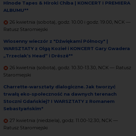
Hinode Tapes & Hiroki Chiba | KONCERT I PREMIERA
ALBUMU**
26 kwietnia (sobota), godz. 10.00 i godz. 19.00, NCK —
Ratusz Staromiejski
Wiosenny wieczór z "Dźwiękami Północy" |
WARSZTATY z Olgą Kozieł i KONCERT Gary Gwadera
„Trzeciak’s Head” i Drëszë**
26 kwietnia (sobota), godz. 10.30-13.30, NCK — Ratusz
Staromiejski
Charrette-warsztaty dialogiczne. Jak tworzyć
trwałą eko-społeczność na dawnych terenach
Stoczni Gdańskiej? I WARSZTATY z Romanem
Sebastyańskim*
27 kwietnia (niedziela), godz. 11.00-12.30, NCK —
Ratusz Staromiejski