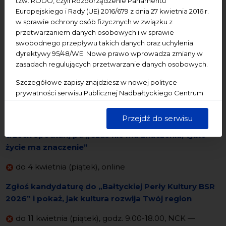
tzw. RODO, czyli Rozporządzenie Parlamentu
Cykl spotkań wspierająco-rozwojowych “Lider_ka
Europejskiego i Rady (UE) 2016/679 z dnia 27 kwietnia 2016 r.
na dzisiejsze czasy” powraca!
w sprawie ochrony osób fizycznych w związku z
przetwarzaniem danych osobowych i w sprawie
4 kwietnia (piątek) - 18 maja (niedziela), godz. 9.00-
swobodnego przepływu takich danych oraz uchylenia
18.00, NCK — Ratusz Staromiejski
dyrektywy 95/48/WE. Nowe prawo wprowadza zmiany w
zasadach regulujących przetwarzanie danych osobowych.
FF1:00_Once Upon a Time | WYSTAWA
Szczegółowe zapisy znajdziesz w nowej polityce
4 kwietnia (piątek), godz. 18.00-18.45, NCK — Ratusz
prywatności serwisu Publicznej Nadbałtyckiego Centrum
Staromiejski
Kultury w Gdańsku. Jednocześnie informujemy, że Państwa
dane są przetwarzane w sposób bezpieczny, z należytą
Przejdź do serwisu
FF1:00 Spotkanie wernisażowe (pierwsze z cyklu
starannością i zgodnie z obowiązującymi przepisami.
trzech spotkań) pt. „Czas nie ma znaczenia, tylko
życie ma znaczenie”
do 4 kwietnia (piątek), online
Zgłoś kandydaturę do „Bałtyckiej Perły Kultury BSR
2026” i pokaż, jak kultura rozwija Twój region
do 11 kwietnia (piątek), godz. 9.00-18.00, NCK —