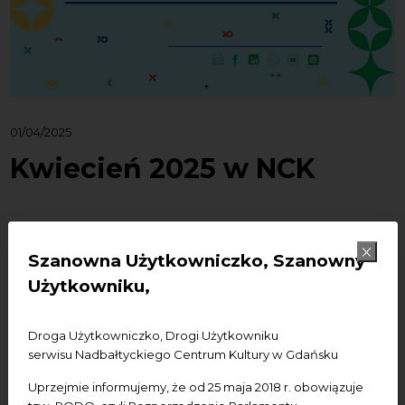
01/04/2025
Kwiecień 2025 w NCK
W primaaprilisowy dzień podrzucamy plan naszych
Szanowna Użytkowniczko, Szanowny
działań na kwiecień (na serio)! Warsztaty, koncerty,
wystawy, wykłady, pokaz filmu, rozmowy... Czekamy na
Użytkowniku,
Was w naszych obiektach i nie tylko! Kliknij po
szczegóły:
Droga Użytkowniczko, Drogi Użytkowniku
serwisu Nadbałtyckiego Centrum Kultury w Gdańsku
1-2 kwietnia (wtorek-środa), Kompleks
Wypoczynkowy Szarlota/ k. Kościerzyny
Uprzejmie informujemy, że od 25 maja 2018 r. obowiązuje