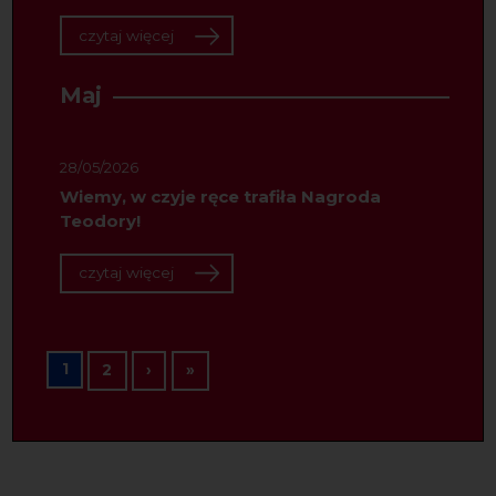
czytaj więcej
Maj
28/05/2026
Wiemy, w czyje ręce trafiła Nagroda
Teodory!
czytaj więcej
Stronicowanie
1
Następna strona
Ostatnia strona
2
›
»