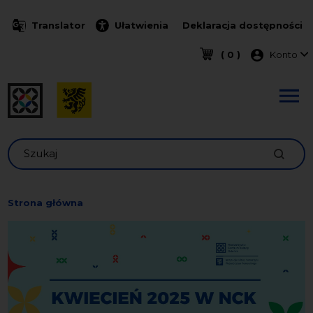
Przejdź do treści
Translator
Ułatwienia
Deklaracja dostępności
Menu k
( 0 )
Konto
Szukaj
Strona główna