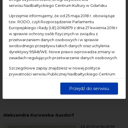
serwisu Nadbałtyckiego Centrum Kultury w Gdańsku
Liderów Kultury – Nagrody Teodory
jest Samorząd
Województwa Pomorskiego, a jej
Uprzejmie informujemy, że od 25 maja 2018 r. obowiązuje
organizatorem
Nadbałtyckie Centrum Kultury w
tzw. RODO, czyli Rozporządzenie Parlamentu
Gdańsku
. Celem tego wyróżnienia jest uhonorowanie
Europejskiego i Rady (UE) 2016/679 z dnia 27 kwietnia 2016 r.
osób, które poprzez działania kulturalne budują
w sprawie ochrony osób fizycznych w związku z
przetwarzaniem danych osobowych i w sprawie
pozytywną zmianę w swoich lokalnych społecznościach.
swobodnego przepływu takich danych oraz uchylenia
Nagroda podkreśla rolę liderów i liderek, którzy
dyrektywy 95/48/WE. Nowe prawo wprowadza zmiany w
inspirują, integrują społeczności i tworzą nowe
zasadach regulujących przetwarzanie danych osobowych.
przestrzenie dla kultury.
Szczegółowe zapisy znajdziesz w nowej polityce
Z rąk Pana Marszałka oraz przewodniczącej Jury –
prywatności serwisu Publicznej Nadbałtyckiego Centrum
dyrektorki Muzeum – Kaszubskiego Parku
Kultury w Gdańsku. Jednocześnie informujemy, że Państwa
Etnograficznego im. Teodory i Izydora Gulgowskich we
dane są przetwarzane w sposób bezpieczny, z należytą
Przejdź do serwisu
starannością i zgodnie z obowiązującymi przepisami.
Wdzydzach, nagrodę za 2025 rok otrzymali:
Aleksandra Kurowska-Susdorf
za przywracanie