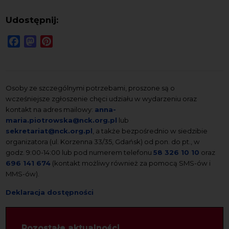
Udostępnij:
Facebook
Mastodon
Pinterest
Osoby ze szczególnymi potrzebami, proszone są o
wcześniejsze zgłoszenie chęci udziału w wydarzeniu oraz
kontakt na adres mailowy:
anna-
maria.piotrowska@nck.org.pl
lub
sekretariat@nck.org.pl
, a także bezpośrednio w siedzibie
organizatora (ul. Korzenna 33/35, Gdańsk) od pon. do pt., w
godz. 9:00-14:00 lub pod numerem telefonu
58 326 10 10
oraz
696 141 674
(kontakt możliwy również za pomocą SMS-ów i
MMS-ów).
Deklaracja dostępności
Pozostałe aktualności