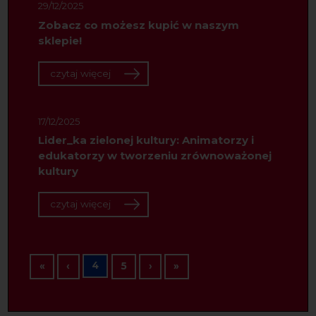
29/12/2025
Zobacz co możesz kupić w naszym
sklepie!
czytaj więcej
17/12/2025
Lider_ka zielonej kultury: Animatorzy i
edukatorzy w tworzeniu zrównoważonej
kultury
czytaj więcej
Stronicowanie
Pierwsza strona
Poprzednia strona
4
Następna strona
Ostatnia strona
«
‹
5
›
»