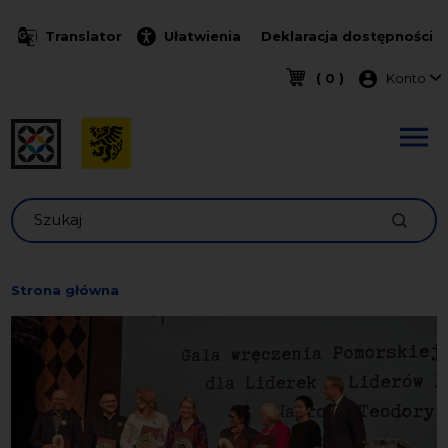
Przejdź do treści
Translator
Ułatwienia
Deklaracja dostępności
Menu k
( 0 )
Konto
Szukaj
Strona główna