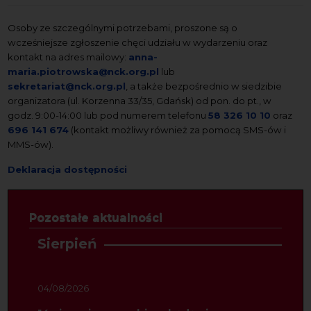
Osoby ze szczególnymi potrzebami, proszone są o
wcześniejsze zgłoszenie chęci udziału w wydarzeniu oraz
kontakt na adres mailowy:
anna-
maria.piotrowska@nck.org.pl
lub
sekretariat@nck.org.pl
, a także bezpośrednio w siedzibie
organizatora (ul. Korzenna 33/35, Gdańsk) od pon. do pt., w
godz. 9:00-14:00 lub pod numerem telefonu
58 326 10 10
oraz
696 141 674
(kontakt możliwy również za pomocą SMS-ów i
MMS-ów).
Deklaracja dostępności
Pozostałe aktualności
Sierpień
04/08/2026