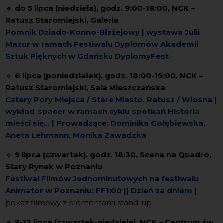
🔹
do 5 lipca (niedziela), godz. 9:00-18:00, NCK –
Ratusz Staromiejski, Galeria
Pomnik Dziado-Konno-Błażejowy | wystawa Julii
Mazur
w ramach Festiwalu Dyplomów Akademii
Sztuk Pięknych w Gdańsku DyplomyFest
🔹
6 lipca (poniedziałek), godz. 18:00-19:00, NCK –
Ratusz Staromiejski, Sala Mieszczańska
Cztery Pory Miejsca / Stare Miasto. Ratusz / Wiosna |
wykład-spacer
w ramach cyklu spotkań Historia
mieści się... | Prowadzące: Dominika Gołębiewska,
Aneta Lehmann, Monika Zawadzka
🔹
9 lipca (czwartek), godz. 18:30, Scena na Quadro,
Stary Rynek w Poznaniu
Festiwal Filmów Jednominutowych na festiwalu
Animator w Poznaniu: FF1:00 || Dzień za dniem
|
pokaz filmowy z elementami stand-up
🔹
9-12 lipca (czwartek-niedziela), NCK – Centrum św.