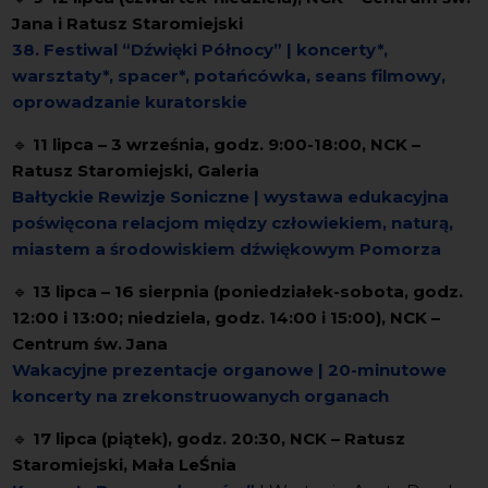
Jana i Ratusz Staromiejski
38. Festiwal “Dźwięki Północy” | koncerty*,
warsztaty*, spacer*, potańcówka, seans filmowy,
oprowadzanie kuratorskie
🔹
11 lipca – 3 września, godz. 9:00-18:00, NCK –
Ratusz Staromiejski, Galeria
Bałtyckie Rewizje Soniczne | wystawa edukacyjna
poświęcona relacjom między człowiekiem, naturą,
miastem a środowiskiem dźwiękowym Pomorza
🔹
13 lipca – 16 sierpnia (poniedziałek-sobota, godz.
12:00 i 13:00; niedziela, godz. 14:00 i 15:00), NCK –
Centrum św. Jana
Wakacyjne prezentacje organowe | 20-minutowe
koncerty
na zrekonstruowanych organach
🔹
17 lipca (piątek), godz. 20:30, NCK – Ratusz
Staromiejski, Mała LeŚnia