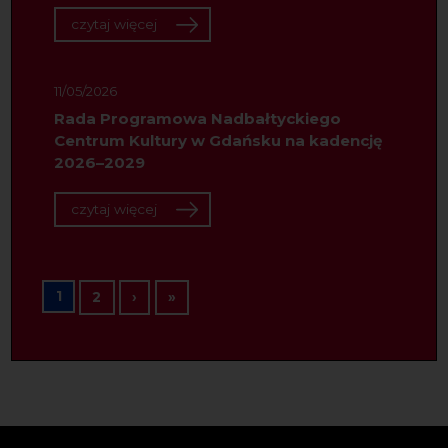
czytaj więcej
11/05/2026
Rada Programowa Nadbałtyckiego
Centrum Kultury w Gdańsku na kadencję
2026–2029
czytaj więcej
Stronicowanie
1
Następna strona
Ostatnia strona
2
›
»