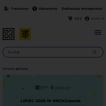
Przejdź do treści
Translator
Ułatwienia
Deklaracja dostępności
Menu k
( 0 )
Konto
Szukaj
Strona główna