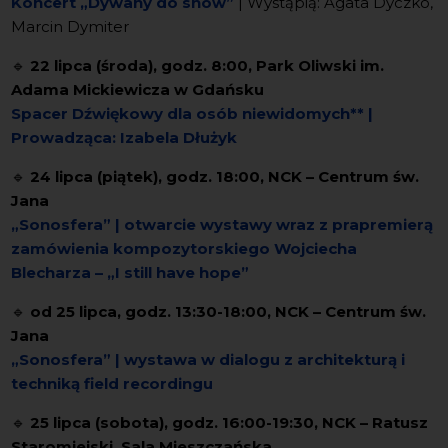
Koncert „Dywany do snów”
| Wystąpią: Agata Dyczko,
Marcin Dymiter
🔹
22 lipca (środa), godz. 8:00, Park Oliwski im.
Adama Mickiewicza w Gdańsku
Spacer Dźwiękowy dla osób niewidomych**
|
Prowadząca: Izabela Dłużyk
🔹
24 lipca (piątek), godz. 18:00, NCK – Centrum św.
Jana
„Sonosfera” | otwarcie wystawy wraz z prapremierą
zamówienia kompozytorskiego
Wojciecha
Blecharza – „I still have hope”
🔹
od 25 lipca, godz. 13:30-18:00, NCK – Centrum św.
Jana
„Sonosfera” | wystawa w dialogu z architekturą i
techniką field recordingu
🔹
25 lipca (sobota), godz. 16:00-19:30, NCK – Ratusz
Staromiejski, Sala Mieszczańska