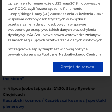
Uprzejmie informujemy, że od 25 maja 2018 r. obowiązuje
🔹
1 lipca (środa), godz. 17:00, NCK – Ratusz
tzw. RODO, czyli Rozporządzenie Parlamentu
Staromiejski, Sala Mieszczańska
Europejskiego i Rady (UE) 2016/679 z dnia 27 kwietnia 2016 r.
Koncert wyróżnionych uczestników XXXI Spotkań
w sprawie ochrony osób fizycznych w związku z
Muzycznych – Warsztatów Pianistycznych
przetwarzaniem danych osobowych i w sprawie
swobodnego przepływu takich danych oraz uchylenia
🔹
2 lipca (czwartek), godz. 17:00, NCK – Ratusz
dyrektywy 95/48/WE. Nowe prawo wprowadza zmiany w
Staromiejski, Sala Mieszczańska
zasadach regulujących przetwarzanie danych osobowych.
Koncert wyróżnionych uczestników Mistrzowskich
Szczegółowe zapisy znajdziesz w nowej polityce
Warsztatów Skrzypcowych
prywatności serwisu Publicznej Nadbałtyckiego Centrum
Kultury w Gdańsku. Jednocześnie informujemy, że Państwa
🔹
do 4 lipca (sobota), godz. 10:00-20:00, NCK –
dane są przetwarzane w sposób bezpieczny, z należytą
Centrum św. Jana
Przejdź do serwisu
starannością i zgodnie z obowiązującymi przepisami.
chyba śnisz... | instalacja artystyczna „Museum of
the Moon”
🔹
4 lipca (sobota), godz. 21:30, Stary Rynek w
Chojnicach
Kaszubski kosmos / Kaszëbsczi kosmos | spektakl
plenerowy