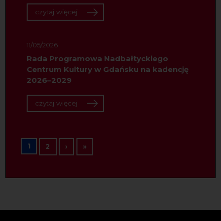
czytaj więcej
11/05/2026
Rada Programowa Nadbałtyckiego
Centrum Kultury w Gdańsku na kadencję
2026–2029
czytaj więcej
Stronicowanie
1
Następna strona
Ostatnia strona
2
›
»