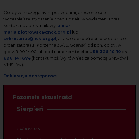
Osoby ze szczególnymi potrzebami, proszone są o
wcześniejsze zgłoszenie chęci udziału w wydarzeniu oraz
kontakt na adres mailowy:
anna-
maria.piotrowska@nck.org.pl
lub
sekretariat@nck.org.pl
, a także bezpośrednio w siedzibie
organizatora (ul. Korzenna 33/35, Gdańsk) od pon. do pt., w
godz. 9:00-14:00 lub pod numerem telefonu
58 326 10 10
oraz
696 141 674
(kontakt możliwy również za pomocą SMS-ów i
MMS-ów).
Deklaracja dostępności
Pozostałe aktualności
Sierpień
04/08/2026