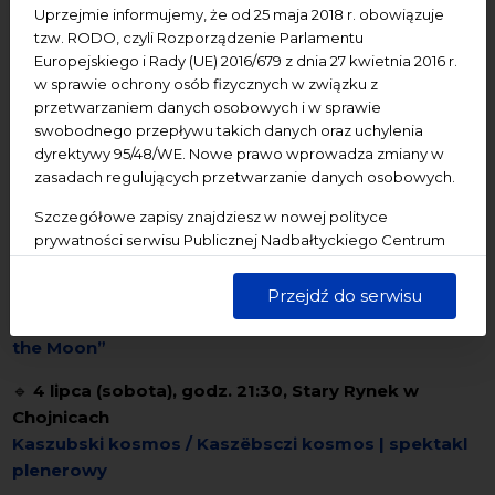
Uprzejmie informujemy, że od 25 maja 2018 r. obowiązuje
🔹
1 lipca (środa), godz. 17:00, NCK – Ratusz
tzw. RODO, czyli Rozporządzenie Parlamentu
Staromiejski, Sala Mieszczańska
Europejskiego i Rady (UE) 2016/679 z dnia 27 kwietnia 2016 r.
Koncert wyróżnionych uczestników XXXI Spotkań
w sprawie ochrony osób fizycznych w związku z
Muzycznych – Warsztatów Pianistycznych
przetwarzaniem danych osobowych i w sprawie
swobodnego przepływu takich danych oraz uchylenia
🔹
2 lipca (czwartek), godz. 17:00, NCK – Ratusz
dyrektywy 95/48/WE. Nowe prawo wprowadza zmiany w
Staromiejski, Sala Mieszczańska
zasadach regulujących przetwarzanie danych osobowych.
Koncert wyróżnionych uczestników Mistrzowskich
Szczegółowe zapisy znajdziesz w nowej polityce
Warsztatów Skrzypcowych
prywatności serwisu Publicznej Nadbałtyckiego Centrum
Kultury w Gdańsku. Jednocześnie informujemy, że Państwa
🔹
do 4 lipca (sobota), godz. 10:00-20:00, NCK –
dane są przetwarzane w sposób bezpieczny, z należytą
Centrum św. Jana
Przejdź do serwisu
starannością i zgodnie z obowiązującymi przepisami.
chyba śnisz... | instalacja artystyczna „Museum of
the Moon”
🔹
4 lipca (sobota), godz. 21:30, Stary Rynek w
Chojnicach
Kaszubski kosmos / Kaszëbsczi kosmos | spektakl
plenerowy