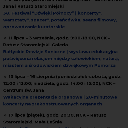
Jana i Ratusz Staromiejski
38. Festiwal “Dźwięki Północy” | koncerty*,
warsztaty*, spacer*, potańcówka, seans filmowy,
oprowadzanie kuratorskie
🔹
11 lipca – 3 września, godz. 9:00-18:00, NCK –
Ratusz Staromiejski, Galeria
Bałtyckie Rewizje Soniczne | wystawa edukacyjna
poświęcona relacjom między człowiekiem, naturą,
miastem a środowiskiem dźwiękowym Pomorza
🔹
13 lipca – 16 sierpnia (poniedziałek-sobota, godz.
12:00 i 13:00; niedziela, godz. 14:00 i 15:00), NCK –
Centrum św. Jana
Wakacyjne prezentacje organowe | 20-minutowe
koncerty
na zrekonstruowanych organach
🔹
17 lipca (piątek), godz. 20:30, NCK – Ratusz
Staromiejski, Mała LeŚnia