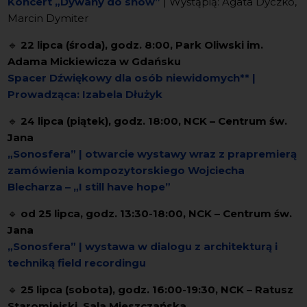
Koncert „Dywany do snów”
| Wystąpią: Agata Dyczko,
Marcin Dymiter
🔹
22 lipca (środa), godz. 8:00, Park Oliwski im.
Adama Mickiewicza w Gdańsku
Spacer Dźwiękowy dla osób niewidomych**
|
Prowadząca: Izabela Dłużyk
🔹
24 lipca (piątek), godz. 18:00, NCK – Centrum św.
Jana
„Sonosfera” | otwarcie wystawy wraz z prapremierą
zamówienia kompozytorskiego
Wojciecha
Blecharza – „I still have hope”
🔹
od 25 lipca, godz. 13:30-18:00, NCK – Centrum św.
Jana
„Sonosfera” | wystawa w dialogu z architekturą i
techniką field recordingu
🔹
25 lipca (sobota), godz. 16:00-19:30, NCK – Ratusz
Staromiejski, Sala Mieszczańska