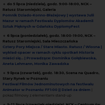
🔹
do 5 lipca (niedziela), godz. 9:00-18:00, NCK –
Ratusz Staromiejski, Galeria
Pomnik Dziado-Konno-Błażejowy | wystawa Julii
Mazur
w ramach Festiwalu Dyplomów Akademii
Sztuk Pięknych w Gdańsku DyplomyFest
🔹
6 lipca (poniedziałek), godz. 18:00-19:00, NCK –
Ratusz Staromiejski, Sala Mieszczańska
Cztery Pory Miejsca / Stare Miasto. Ratusz / Wiosna |
wykład-spacer
w ramach cyklu spotkań Historia
mieści się... | Prowadzące: Dominika Gołębiewska,
Aneta Lehmann, Monika Zawadzka
🔹
9 lipca (czwartek), godz. 18:30, Scena na Quadro,
Stary Rynek w Poznaniu
Festiwal Filmów Jednominutowych na festiwalu
Animator w Poznaniu: FF1:00 || Dzień za dniem
|
pokaz filmowy z elementami stand-up
🔹
9-12 lipca (czwartek-niedziela), NCK – Centrum św.