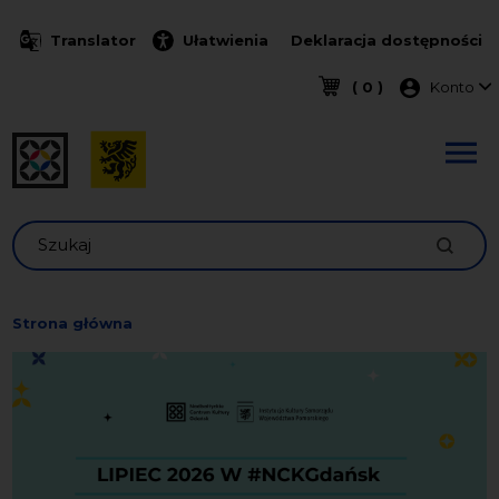
Przejdź do treści
Translator
Ułatwienia
Deklaracja dostępności
Menu k
( 0 )
Konto
Szukaj
Strona główna