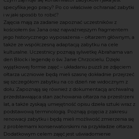
specyfika jego pracy? Po co właściwie ochraniać zabytki
i w jaki sposób to robić?
Zajęcia mają za zadanie zapoznać uczestników z
kościołem św. Jana oraz najważniejszym fragmentem
jego historycznego wyposażenia – ołtarzem głównym, a
także ze współczesną adaptacją zabytku na cele
kulturalne. Uczestnicy poznają sylwetkę Abrahama van
den Block i legendę o św. Janie Chrzcicielu. Dzięki
wyjątkowej formie zajęć – układaniu puzzli ze zdjęciem
ołtarza uczniowie będą mieli szasnę dokładnie przejrzeć
się szczegółom zabytku na co dzień nie widocznym z
dołu. Zapoznają się również z dokumentacją archiwalną
przedstawiająca stan zachowania ołtarza na przestrzeni
lat, a także zyskają umiejętność opisu dzieła sztuki wraz z
podstawową terminologią. Poznają pojęcia z zakresu
renowacji zabytku i będą mieli możliwość zmierzenia się
z problemami konserwatorskimi na przykładzie ołtarza.
Dodatkowym celem zajęć jest uświadomienie