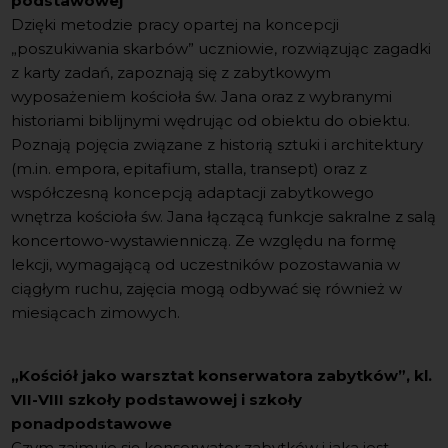
podstawowej
Dzięki metodzie pracy opartej na koncepcji
„poszukiwania skarbów” uczniowie, rozwiązując zagadki
z karty zadań, zapoznają się z zabytkowym
wyposażeniem kościoła św. Jana oraz z wybranymi
historiami biblijnymi wędrując od obiektu do obiektu.
Poznają pojęcia związane z historią sztuki i architektury
(m.in. empora, epitafium, stalla, transept) oraz z
współczesną koncepcją adaptacji zabytkowego
wnętrza kościoła św. Jana łączącą funkcje sakralne z salą
koncertowo-wystawienniczą. Ze względu na formę
lekcji, wymagającą od uczestników pozostawania w
ciągłym ruchu, zajęcia mogą odbywać się również w
miesiącach zimowych.
„Kościół jako warsztat konserwatora zabytków”, kl.
VII-VIII szkoły podstawowej i szkoły
ponadpodstawowe
Czym zajmuje się konserwator zabytków i jaka jest