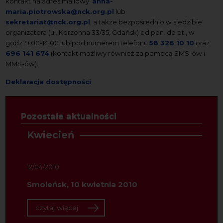
kontakt na adres mailowy:
anna-
maria.piotrowska@nck.org.pl
lub
sekretariat@nck.org.pl
, a także bezpośrednio w siedzibie
organizatora (ul. Korzenna 33/35, Gdańsk) od pon. do pt., w
godz. 9:00-14:00 lub pod numerem telefonu
58 326 10 10
oraz
696 141 674
(kontakt możliwy również za pomocą SMS-ów i
MMS-ów).
Deklaracja dostępności
Pozostałe aktualności
Kwiecień
12/04/2010
Smoleńsk, 10 kwietnia 2010
czytaj więcej