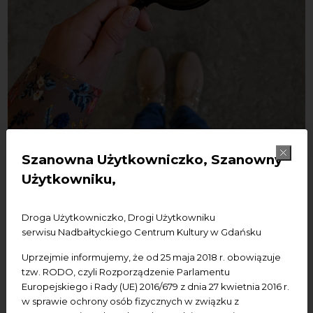
Szanowna Użytkowniczko, Szanowny
24/09/2021
Użytkowniku,
Tytuł: Lekcje muzealne dla
szkół i grup
Droga Użytkowniczko, Drogi Użytkowniku
serwisu Nadbałtyckiego Centrum Kultury w Gdańsku
zorganizowanych
Uprzejmie informujemy, że od 25 maja 2018 r. obowiązuje
tzw. RODO, czyli Rozporządzenie Parlamentu
Europejskiego i Rady (UE) 2016/679 z dnia 27 kwietnia 2016 r.
w sprawie ochrony osób fizycznych w związku z
Propozycja lekcji muzealnych w Nadbałtyckim Centrum