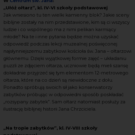
W
Centrum św. Jana
:
„Ułóż ołtarz”, kl. IV-VI szkoły podstawowej
Jak wniesiono tu ten wielki kamienny blok? Jakie sceny
biblijne zostały na nim przedstawione, kim są ci wszyscy
ludzie i co wspólnego ma z nimi pelikan karmiący
młode? Na te i inne pytania będzie można uzyskać
odpowiedź podczas lekcji muzealnej poświęconej
najsłynniejszemu zabytkowi kościoła św. Jana – ołtarzowi
głównemu. Dzięki wyjątkowej formie zajęć – układaniu
puzzli ze zdjęciem ołtarza, uczniowie będą mieli szansę
dokładnie przyjrzeć się tym elementom 12-metrowego
ołtarza, które na co dzień są niewidoczne z dołu.
Ponadto spróbują swoich sił jako konserwatorzy
zabytków próbując w odpowiedni sposób poskładać
„rozsypany zabytek”. Sam ołtarz natomiast posłuży za
ilustrację biblijnej historii Jana Chrzciciela.
„Na tropie zabytków”, kl. IV-VIII szkoły