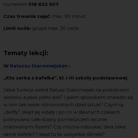
numerem
518 833 907
Czas trwania zajęć:
max. 90 minut
Limit osób:
grupa max. 30 osób
Tematy lekcji:
W
Ratuszu Staromiejskim
:
„Kto zerka z kafelka”, kl. I-III szkoły podstawowej
Jakie funkcje pełnił Ratusz Staromiejski na przestrzeni
wieków, a jakie pełni dziś? I jakim sposobem znalazło się
w nim tak wiele różnorodnych dzieł sztuki? Czym są
„delfty”, skąd się wzięły i po co w dawnych czasach
pokrywano całe ściany pomieszczeń ręcznie
malowanymi flizami? Czy można odszukać dwa takie
same kafelki? I skąd tu te wszystkie ślimaki?