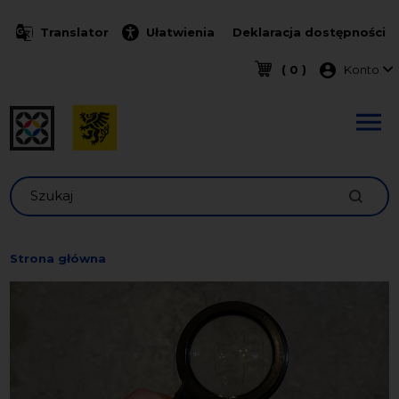
Przejdź do treści
Translator
Ułatwienia
Deklaracja dostępności
Menu k
( 0 )
Konto
Szukaj
Strona główna