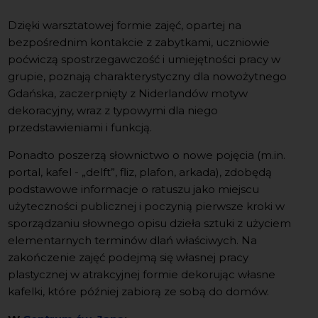
Dzięki warsztatowej formie zajęć, opartej na
bezpośrednim kontakcie z zabytkami, uczniowie
poćwiczą spostrzegawczość i umiejętności pracy w
grupie, poznają charakterystyczny dla nowożytnego
Gdańska, zaczerpnięty z Niderlandów motyw
dekoracyjny, wraz z typowymi dla niego
przedstawieniami i funkcją.
Ponadto poszerzą słownictwo o nowe pojęcia (m.in.
portal, kafel - „delft”, fliz, plafon, arkada), zdobędą
podstawowe informacje o ratuszu jako miejscu
użyteczności publicznej i poczynią pierwsze kroki w
sporządzaniu słownego opisu dzieła sztuki z użyciem
elementarnych terminów dlań właściwych. Na
zakończenie zajęć podejmą się własnej pracy
plastycznej w atrakcyjnej formie dekorując własne
kafelki, które później zabiorą ze sobą do domów.