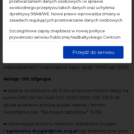
przetwarzaniem danych osobowych i w sprawie
Kultury:
swobodnego przepływu takich danych oraz uchylenia
dyrektywy 95/48/WE. Nowe prawo wprowadza zmiany w
Miejsce lekcji:
Ratusz Staromiejski
i
Centrum św.
zasadach regulujących przetwarzanie danych osobowych.
Jana
Szczegółowe zapisy znajdziesz w nowej polityce
Terminy:
Ratusz Staromiejski
- wtorki i czwartki
prywatności serwisu Publicznej Nadbałtyckiego Centrum
(ustalane indywidualnie) / rozpoczęcie zajęć: godz. 10:00
Kultury w Gdańsku. Jednocześnie informujemy, że Państwa
lub 12:00;
dane są przetwarzane w sposób bezpieczny, z należytą
Przejdź do serwisu
starannością i zgodnie z obowiązującymi przepisami.
Centrum św. Jana
-
wtorki i czwartki (ustalane
indywidualnie) / rozpoczęcie zajęć: godz. 10:00 lub 12:00;
Wstęp:
150 zł/grupa
➡ płatne przelewem do 5 dni przed terminem lekcji na
konto PKO BP 54 1440 1101 0000 0000 1110 7303.
W
tytule przelewu proszę podać nazwę i termin
warsztatów (np. "Na tropie zabytków" 15.05)
➡ rezerwacja terminu mailowo:
Agnieszka Drygiel
/
agnieszka.drygiel@nck.org.pl
lub telefonicznie pod