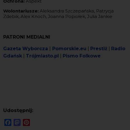
Ochrona:
Aspekt
Wolontariusze:
Aleksandra Szczepańska, Patrycja
Zdebik, Alex Knoch, Joanna Popiołek, Julia Jankie
PATRONI MEDIALNI
Gazeta Wyborcza
|
Pomorskie.eu
|
Prestiż
|
Radio
Gdańsk
|
Trójmiasto.pl
|
Pismo Folkowe
Udostępnij:
Facebook
Mastodon
Pinterest