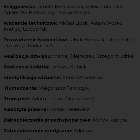
Księgowość:
Renata Kołakowska, Sylwia Lubińska,
Agnieszka Bielska, Agnieszka Własak
Wsparcie techniczne:
Michał Lipski, Adam Wośko,
Andrzej Lawdański
Prowadzenie koncertów:
Jakub Borysiak - dziennikarz
Polskiego Radia - S.A.
Realizacja dźwięku:
Maciej Olejniczak, Grzegorz Lidtke
Realizacja światła:
Tomasz Kubiak
Identyfikacja wizualna:
Anna Witkowska
Tłumaczenia:
Małgorzata Talarczyk
Transport:
Adam Furtak (City rockers)
Radczyni prawna:
Iwona Haniewicz
Zabezpieczenie przeciwpożarowe:
Marek Kubera
Zabezpieczenie medyczne:
Adiutare