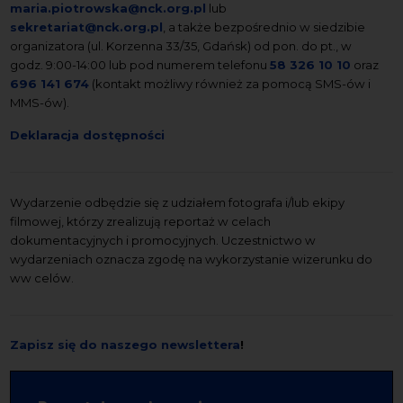
maria.piotrowska@nck.org.pl
lub
sekretariat@nck.org.pl
, a także bezpośrednio w siedzibie
organizatora (ul. Korzenna 33/35, Gdańsk) od pon. do pt., w
godz. 9:00-14:00 lub pod numerem telefonu
58 326 10 10
oraz
696 141 674
(kontakt możliwy również za pomocą SMS-ów i
MMS-ów).
Deklaracja dostępności
Wydarzenie odbędzie się z udziałem fotografa i/lub ekipy
filmowej, którzy zrealizują reportaż w celach
dokumentacyjnych i promocyjnych. Uczestnictwo w
wydarzeniach oznacza zgodę na wykorzystanie wizerunku do
ww celów.
Zapisz się do naszego newslettera
!