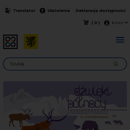
Przejdź do treści
Translator
Ułatwienia
Deklaracja dostępności
Menu k
( 0 )
Konto
Szukaj