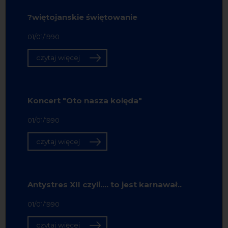
?więtojanskie świętowanie
01/01/1990
czytaj więcej
Koncert "Oto nasza kolęda"
01/01/1990
czytaj więcej
Antystres XII czyli.... to jest karnawał..
01/01/1990
czytaj więcej