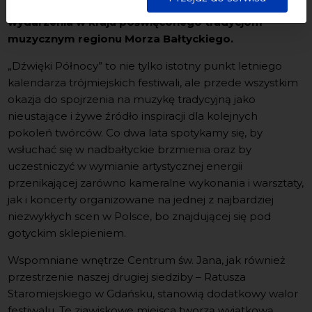
imprez folkowych w Polsce oraz jedynego
starannością i zgodnie z obowiązującymi przepisami.
wydarzenia w kraju poświęconego tradycjom
muzycznym regionu Morza Bałtyckiego.
„Dźwięki Północy” to nie tylko istotny punkt letniego
kalendarza trójmiejskich festiwali, ale przede wszystkim
okazja do spojrzenia na muzykę tradycyjną jako
nieustające i żywe źródło inspiracji dla kolejnych
pokoleń twórców. Co dwa lata spotykamy się, by
wsłuchać się w nadbałtyckie brzmienia oraz by
uczestniczyć w wymianie artystycznej energii
przenikającej zarówno kameralne wykonania i warsztaty,
jak i koncerty organizowane na jednej z najbardziej
niezwykłych scen w Polsce, bo znajdującej się pod
gotyckim sklepieniem.
Wspomniane wnętrze Centrum św. Jana, jak również
przestrzenie naszej drugiej siedziby – Ratusza
Staromiejskiego w Gdańsku, stanowią dodatkowy walor
festiwalu. Te zjawiskowe miejsca tworzą wyjątkową