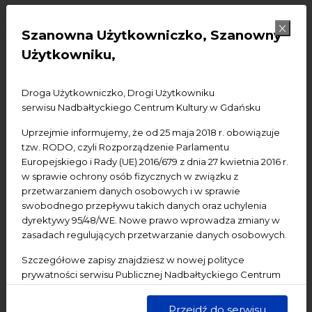
➡️
BILETY I KARNETY
NA KONCERTY
Szanowna Użytkowniczko, Szanowny
➡️
BILETY NA WARSZTATY
(brak miejsc na warsztaty
Użytkowniku,
tańca i śpiewu)
🎫
"BILET DOSTĘPNY"
–
bilet w preferencyjnej cenie
Droga Użytkowniczko, Drogi Użytkowniku
20 zł dla osób korzystających z uprawnień
serwisu Nadbałtyckiego Centrum Kultury w Gdańsku
wynikających z orzeczenia o niepełnosprawności
.
Uprzejmie informujemy, że od 25 maja 2018 r. obowiązuje
Bilet dotyczy wyłącznie koncertu w dniu 9 lipca (
Sam
tzw. RODO, czyli Rozporządzenie Parlamentu
Kowalski) tłumaczonego
na Polski Język Migowy
Europejskiego i Rady (UE) 2016/679 z dnia 27 kwietnia 2016 r.
(PJM).
w sprawie ochrony osób fizycznych w związku z
przetwarzaniem danych osobowych i w sprawie
ℹ️
PRZEDPRZEWODNIK
swobodnego przepływu takich danych oraz uchylenia
dyrektywy 95/48/WE. Nowe prawo wprowadza zmiany w
📸
RELACJA ZDJĘCIOWA
zasadach regulujących przetwarzanie danych osobowych.
Szczegółowe zapisy znajdziesz w nowej polityce
prywatności serwisu Publicznej Nadbałtyckiego Centrum
Zapraszamy na 38. edycję Festiwalu „Dźwięki
Kultury w Gdańsku. Jednocześnie informujemy, że Państwa
Północy” – jednej z najstarszych i najważniejszych
dane są przetwarzane w sposób bezpieczny, z należytą
Przejdź do serwisu