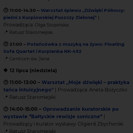
🕑
11:00-14:30
–
Warsztat śpiewu „Dźwięki Północy:
pieśni z Kurpiowskiej Puszczy Zielonej”
|
Prowadząca:
Olga Stopińska
📍
Ratusz Staromiejski
🕑
21:00
–
P
otańcówka z muzyką na żywo: Floating
Sofa Quartet i Kurpianka NK-492
📍
Centrum św. Jana
🔶 12 lipca (niedziela)
🕑
11:00-13:00
–
W
arsztat „Moje dźwięki – praktyka
tańca intuicyjnego”
| Prowadząca:
Aneta Bożyczko
📍
Ratusz Staromiejski
🕑
14:00-15:00
–
O
prowadzanie kuratorskie po
wystawie "Bałtyckie rewizje soniczne"
|
Prowadzący i kurator wystawy: Olgierd Zbychorski
📍
Ratusz Staromiejski