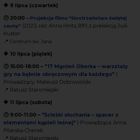
🔶 9 lipca (czwartek)
🕑 20:00
–
Projekcja filmu "Siostrzeństwo świętej
sauny"
(2023, reż. Anna Hints, 89') z prelekcją Julii
Kuster
📍
Centrum św. Jana
🔶 10 lipca (piątek)
🕑
15:00-18:00
–
"17 Mgnień Oberka – warsztaty
gry na bębnie obręczowym dla każdego"
|
Prowadzący: Mateusz Dobrowolski
📍
Ratusz Staromiejski
🔶
11 lipca (sobota)
🕑
9:00-11:00
–
"Ścieżki słuchania – spacer z
elementami kąpieli leśnej"
| Prowadząca:
Anna
Pilarska-Cherek
📍
Ratusz Staromiejski