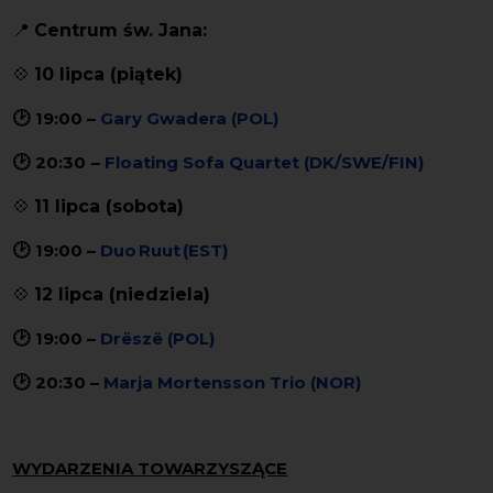
📍
Centrum św. Jana:
💠
10 lipca (piątek)
🕑
19:00
–
Gary Gwadera (POL)
🕑
20:30
–
Floating Sofa Quartet (DK/SWE/FIN)
💠
11 lipca (sobota)
🕑
19:00
–
Duo Ruut (EST)
💠
12 lipca (niedziela)
🕑
19:00
–
Drëszë (POL)
🕑
20:30
–
Marja Mortensson Trio (NOR)
WYDARZENIA TOWARZYSZĄCE